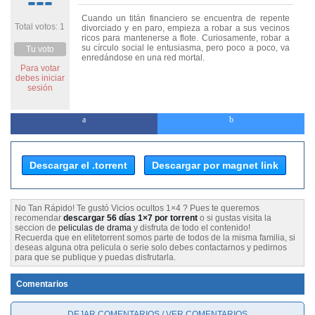
---
Cuando un titán financiero se encuentra de repente
Total votos: 1
divorciado y en paro, empieza a robar a sus vecinos
ricos para mantenerse a flote. Curiosamente, robar a
su círculo social le entusiasma, pero poco a poco, va
Tu voto
enredándose en una red mortal.
Para votar
debes iniciar
sesión
Descargar el .torrent
Descargar por magnet link
No Tan Rápido! Te gustó Vicios ocultos 1×4 ? Pues te queremos
recomendar
descargar 56 días 1×7 por torrent
o si gustas visita la
seccion de
peliculas de drama
y disfruta de todo el contenido!
Recuerda que en elitetorrent somos parte de todos de la misma familia, si
deseas alguna otra pelicula o serie solo debes contactarnos y pedirnos
para que se publique y puedas disfrutarla.
Comentarios
DEJAR COMENTARIOS / VER COMENTARIOS