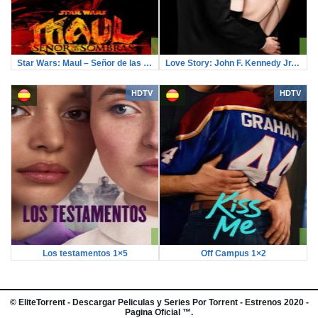
Star Wars: Maul – Señor de las sombras 1×4
Love Story: John F. Kennedy Jr. y Carolyn Bessette 1×8
HDTV
HDTV
Los testamentos 1×5
Off Campus 1×2
©
EliteTorrent
- Descargar Peliculas y Series Por Torrent - Estrenos 2020 -
Pagina Oficial ™.