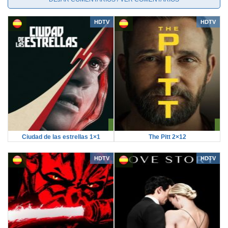
HDTV
HDTV
Ciudad de las estrellas 1×1
The Pitt 2×12
HDTV
HDTV