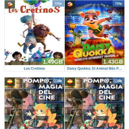
720p
720p
1.49GB
1.43GB
Los Cretinos
Daisy Quokka: El Animal Más Peligroso Del Mundo
720p
720p