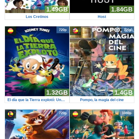
1.49GB
1.84GB
Los Cretinos
Host
720p
720p
1.32GB
1.4GB
El día que la Tierra explotó: Una película de los Looney Tunes
Pompo, la magia del cine
720p
1080p