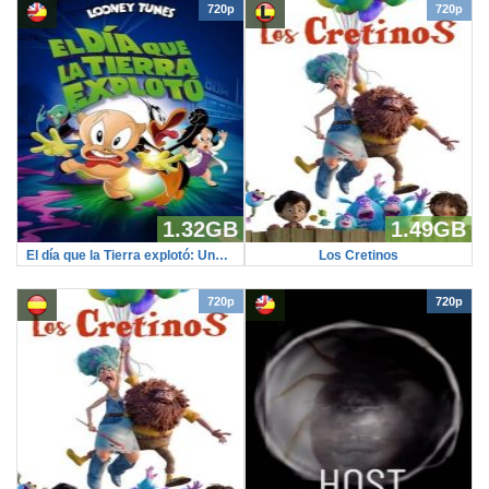
720p
720p
1.32GB
1.49GB
El día que la Tierra explotó: Una película de los Looney Tunes
Los Cretinos
720p
720p