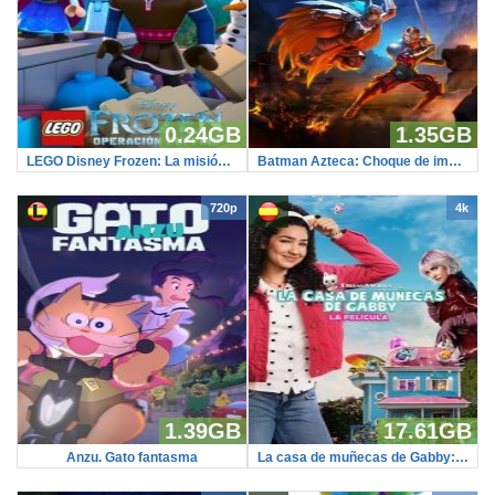
0.24GB
1.35GB
LEGO Disney Frozen: La misión de los frailecillos
Batman Azteca: Choque de imperios
720p
4k
1.39GB
17.61GB
Anzu. Gato fantasma
La casa de muñecas de Gabby: La película