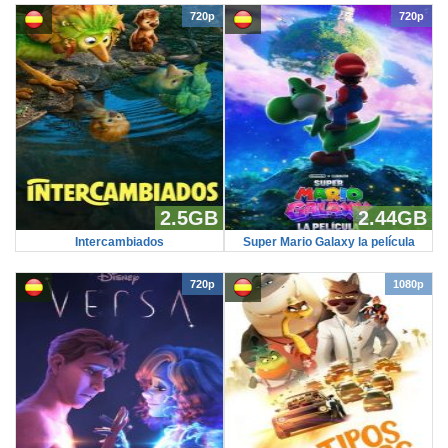
720p
720p
2.5GB
2.44GB
Intercambiados
Super Mario Galaxy la película
720p
1080p