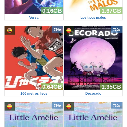
0.16GB
1.67GB
Versa
Los tipos malos
720p
720p
0.64GB
1.35GB
100 metros lisos
Decorado
720p
720p