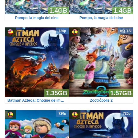
1.4GB
1.4GB
Pompo, la magia del cine
Pompo, la magia del cine
720p
HQ-TS
1.35GB
1.57GB
Batman Azteca: Choque de imperios
Zootrópolis 2
720p
720p