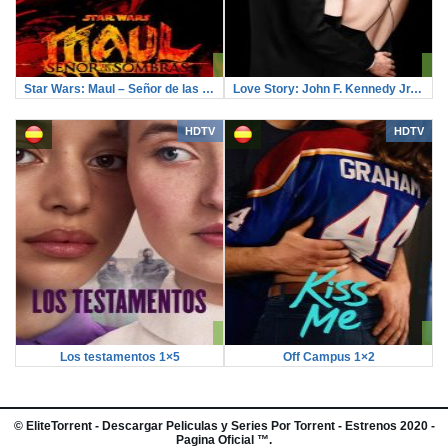
Star Wars: Maul – Señor de las sombras 1×4
Love Story: John F. Kennedy Jr. y Carolyn Bessette 1×8
HDTV
HDTV
Los testamentos 1×5
Off Campus 1×2
©
EliteTorrent
- Descargar Peliculas y Series Por Torrent - Estrenos 2020 -
Pagina Oficial ™.