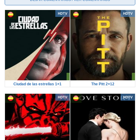
HDTV
HDTV
Ciudad de las estrellas 1×1
The Pitt 2×12
HDTV
HDTV