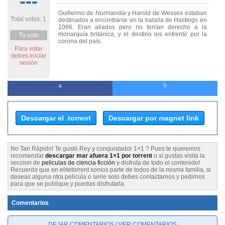
---
Guillermo de Normandía y Harold de Wessex estaban
Total votos: 1
destinados a encontrarse en la batalla de Hastings en
1066. Eran aliados pero no tenían derecho a la
monarquía británica, y el destino los enfrentó por la
Tu voto
corona del país.
Para votar
debes iniciar
sesión
Descargar el .torrent
Descargar por magnet link
No Tan Rápido! Te gustó Rey y conquistador 1×1 ? Pues te queremos
recomendar
descargar mar afuera 1×1 por torrent
o si gustas visita la
seccion de
peliculas de ciencia ficción
y disfruta de todo el contenido!
Recuerda que en elitetorrent somos parte de todos de la misma familia, si
deseas alguna otra pelicula o serie solo debes contactarnos y pedirnos
para que se publique y puedas disfrutarla.
Comentarios
DEJAR COMENTARIOS / VER COMENTARIOS