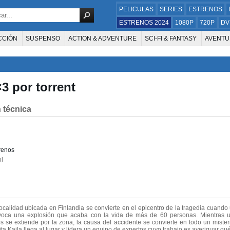
PELICULAS
SERIES
ESTRENOS
ESTRENOS 2024
1080P
720P
DV
CCIÓN
SUSPENSO
ACTION & ADVENTURE
SCI-FI & FANTASY
AVENTU
FAMILIA
DOCUS Y TV
HISTORIA
SUSPENSE
GUERRA
MÚSICA
W
E LA TELEVISIÓN
FOREIGN
KIDS
REALITY
ANIMACION
THRILLER
3 por torrent
 técnica
renos
l
alidad ubicada en Finlandia se convierte en el epicentro de la tragedia cuando u
ovoca una explosión que acaba con la vida de más de 60 personas. Mientras 
s se extiende por la zona, la causa del accidente se convierte en todo un mister
ta Kaila llega al lugar y lidera un equipo de expertos cuyo trabajo es averiguar qu