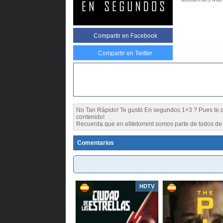
Compartir
en Facebook
Compartir en Twitter
No Tan Rápido! Te gustó En segundos 1×3 ? Pues t
contenido!
Recuerda que en elitetorrent somos parte de todos de l
Comentarios
HDTV