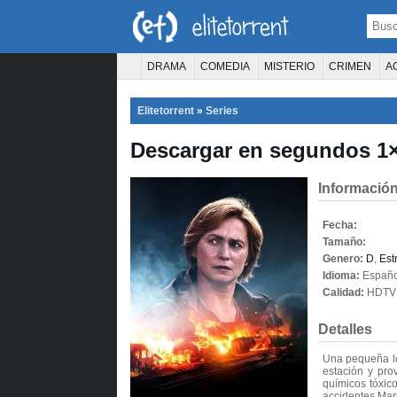
DRAMA
COMEDIA
MISTERIO
CRIMEN
A
TERROR
CIENCIA FICCIÓN
FANTASÍA
Elitetorrent
»
Series
PELÍCULA D
Descargar en segundos 1×
Información
Fecha:
Tamaño:
Genero:
D
,
Est
Idioma:
Españo
Calidad:
HDTV
Detalles
Una pequeña loc
estación y pr
químicos tóxico
accidentes Mari