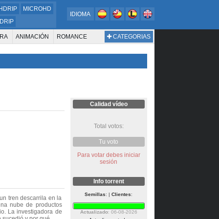
HDRIP
MICROHD
IDIOMA
DRIP
RA
ANIMACIÓN
ROMANCE
CATEGORIAS
ESTERN
DOCUMENTAL
WAR & POLITICS
BIOGRAFÍA
Calidad vídeo
Total votos:
Tu voto
Para votar debes iniciar
sesión
Info torrent
Semillas
: |
Clientes
:
n tren descarrila en la
una nube de productos
io. La investigadora de
Actualizado
: 06-08-2026
é sucedió y por qué.