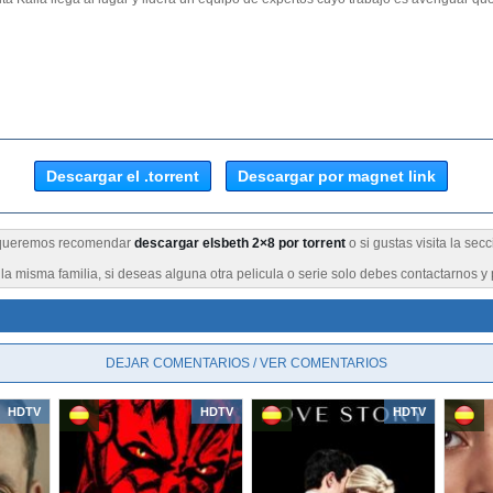
Descargar el .torrent
Descargar por magnet link
e queremos recomendar
descargar elsbeth 2×8 por torrent
o si gustas visita la sec
a misma familia, si deseas alguna otra pelicula o serie solo debes contactarnos y 
DEJAR COMENTARIOS / VER COMENTARIOS
HDTV
HDTV
HDTV