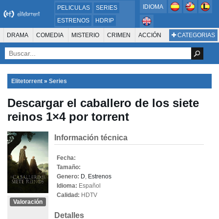
IDIOMA
PELICULAS
SERIES
ESTRENOS
HDRIP
MICROHD
DRAMA
COMEDIA
MISTERIO
CRIMEN
ACCIÓN
CATEGORIAS
ESTRENOS 2024
1080P
SUSPENSO
ACTION & ADVENTURE
SCI-FI & FANTASY
AVENTURA
720P
DVDRIP
ANIMACIÓN
ROMANCE
TERROR
CIENCIA FICCIÓN
FANTASÍA
FAMILIA
DOCUS Y TV
HISTORIA
SUSPENSE
GUERRA
MÚSICA
Elitetorrent
»
Series
WESTERN
DOCUMENTAL
WAR & POLITICS
Descargar el caballero de los siete
PELÍCULA DE LA TELEVISIÓN
FOREIGN
KIDS
REALITY
ANIMACION
reinos 1×4 por torrent
THRILLER
BIOGRAFÍA
Información técnica
Fecha:
Tamaño:
Genero:
D
,
Estrenos
Idioma:
Español
Calidad:
HDTV
Valoración
Detalles