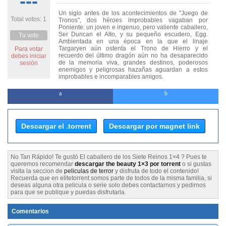
---
Un siglo antes de los acontecimientos de "Juego de
Total votos: 1
Tronos", dos héroes improbables vagaban por
Poniente: un joven e ingenuo, pero valiente caballero,
Ser Duncan el Alto, y su pequeño escudero, Egg.
Tu voto
Ambientada en una época en la que el linaje
Targaryen aún ostenta el Trono de Hierro y el
Para votar
recuerdo del último dragón aún no ha desaparecido
debes iniciar
de la memoria viva, grandes destinos, poderosos
sesión
enemigos y peligrosas hazañas aguardan a estos
improbables e incomparables amigos.
Descargar el .torrent
Descargar por magnet link
No Tan Rápido! Te gustó El caballero de los Siete Reinos 1×4 ? Pues te
queremos recomendar
descargar the beauty 1×3 por torrent
o si gustas
visita la seccion de
peliculas de terror
y disfruta de todo el contenido!
Recuerda que en elitetorrent somos parte de todos de la misma familia, si
deseas alguna otra pelicula o serie solo debes contactarnos y pedirnos
para que se publique y puedas disfrutarla.
Comentarios