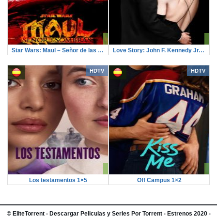
Star Wars: Maul – Señor de las sombras 1×4
Love Story: John F. Kennedy Jr. y Carolyn Bessette 1×8
HDTV
HDTV
Los testamentos 1×5
Off Campus 1×2
©
EliteTorrent
- Descargar Peliculas y Series Por Torrent - Estrenos 2020 -