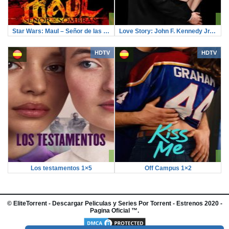
Star Wars: Maul – Señor de las sombras 1×4
Love Story: John F. Kennedy Jr. y Carolyn Bessette 1×8
HDTV
HDTV
Los testamentos 1×5
Off Campus 1×2
©
EliteTorrent
- Descargar Peliculas y Series Por Torrent - Estrenos 2020 -
Pagina Oficial ™.