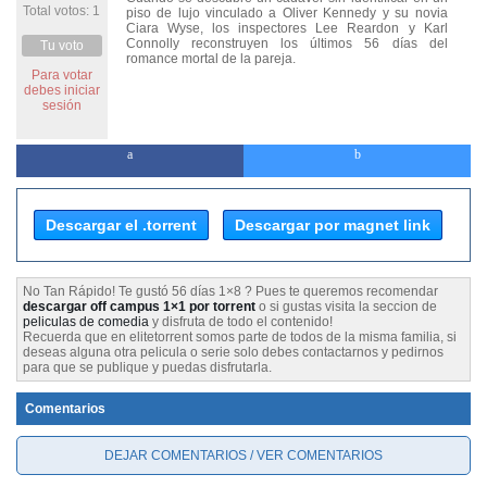
Total votos: 1
piso de lujo vinculado a Oliver Kennedy y su novia
Ciara Wyse, los inspectores Lee Reardon y Karl
Connolly reconstruyen los últimos 56 días del
Tu voto
romance mortal de la pareja.
Para votar
debes iniciar
sesión
Descargar el .torrent
Descargar por magnet link
No Tan Rápido! Te gustó 56 días 1×8 ? Pues te queremos recomendar
descargar off campus 1×1 por torrent
o si gustas visita la seccion de
peliculas de comedia
y disfruta de todo el contenido!
Recuerda que en elitetorrent somos parte de todos de la misma familia, si
deseas alguna otra pelicula o serie solo debes contactarnos y pedirnos
para que se publique y puedas disfrutarla.
Comentarios
DEJAR COMENTARIOS / VER COMENTARIOS