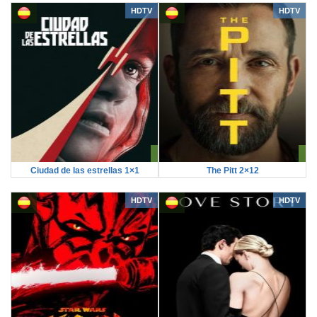
HDTV
HDTV
Ciudad de las estrellas 1×1
The Pitt 2×12
HDTV
HDTV