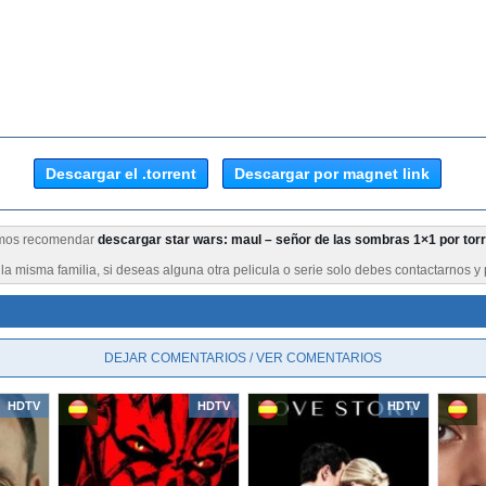
Descargar el .torrent
Descargar por magnet link
remos recomendar
descargar star wars: maul – señor de las sombras 1×1 por tor
a misma familia, si deseas alguna otra pelicula o serie solo debes contactarnos y 
DEJAR COMENTARIOS / VER COMENTARIOS
HDTV
HDTV
HDTV