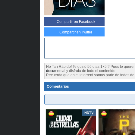
Compartir
en Facebook
Compartir en Twitter
No Tan Rápido! Te gustó 56 días 1×5 ? Pues te que
documental
y disfruta de todo el contenido!
Recuerda que en elitetorrent somos parte de todos de l
Comentarios
HDTV