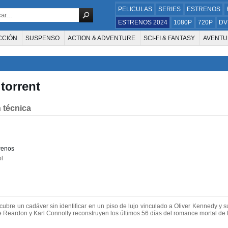
PELICULAS
SERIES
ESTRENOS
ESTRENOS 2024
1080P
720P
DV
CCIÓN
SUSPENSO
ACTION & ADVENTURE
SCI-FI & FANTASY
AVENTU
FAMILIA
DOCUS Y TV
HISTORIA
SUSPENSE
GUERRA
MÚSICA
W
E LA TELEVISIÓN
FOREIGN
KIDS
REALITY
ANIMACION
THRILLER
torrent
 técnica
renos
l
bre un cadáver sin identificar en un piso de lujo vinculado a Oliver Kennedy y s
 Reardon y Karl Connolly reconstruyen los últimos 56 días del romance mortal de l