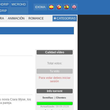
HDRIP
MICROHD
IDIOMA
DRIP
RA
ANIMACIÓN
ROMANCE
CATEGORIAS
ESTERN
DOCUMENTAL
WAR & POLITICS
BIOGRAFÍA
Calidad vídeo
Total votos:
Tu voto
Para votar debes iniciar
sesión
Info torrent
Semillas
: |
Clientes
:
u novia Ciara Wyse, los
a pareja.
Actualizado
: 08-08-2026