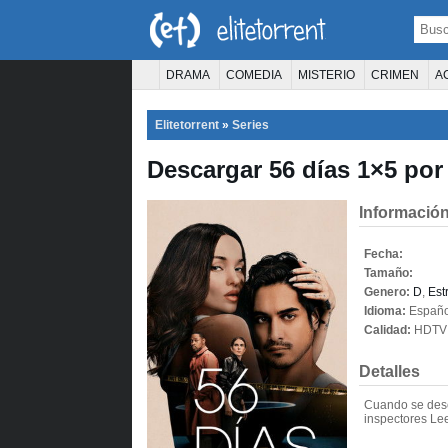
DRAMA
COMEDIA
MISTERIO
CRIMEN
A
TERROR
CIENCIA FICCIÓN
FANTASÍA
Elitetorrent
»
Series
PELÍCULA D
Descargar 56 días 1×5 por 
Información
Fecha:
Tamaño:
Genero:
D
,
Est
Idioma:
Españo
Calidad:
HDTV
Detalles
Cuando se descu
inspectores Lee