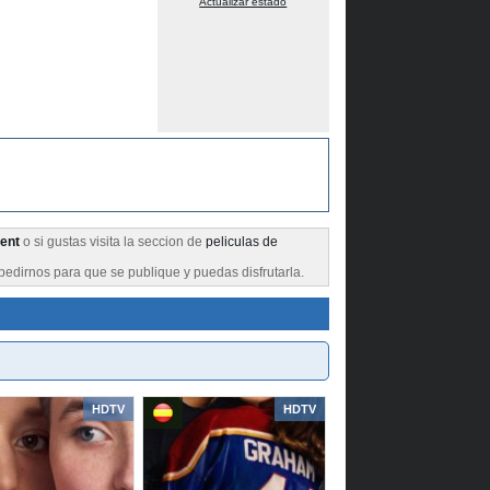
Actualizar estado
rent
o si gustas visita la seccion de
peliculas de
pedirnos para que se publique y puedas disfrutarla.
HDTV
HDTV