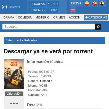
IDIOMA
PELICULAS
SERIES
ESTRENOS
HDRIP
MICROHD
DRAMA
COMEDIA
MISTERIO
CRIMEN
ACCIÓN
CATEGORIAS
ESTRENOS 2024
1080P
SUSPENSO
ACTION & ADVENTURE
SCI-FI & FANTASY
AVENTURA
720P
DVDRIP
ANIMACIÓN
ROMANCE
TERROR
CIENCIA FICCIÓN
FANTASÍA
FAMILIA
DOCUS Y TV
HISTORIA
SUSPENSE
GUERRA
MÚSICA
Elitetorrent
»
Peliculas
WESTERN
DOCUMENTAL
WAR & POLITICS
Descargar ya se verá por torrent
PELÍCULA DE LA TELEVISIÓN
FOREIGN
KIDS
REALITY
ANIMACION
THRILLER
BIOGRAFÍA
Información técnica
Fecha:
2025-03-27
Tamaño:
1.43GB
Genero:
Comedia
Idioma:
VOSE
Formato:
MP4
Valoración
Calidad:
720p
---
Detalles