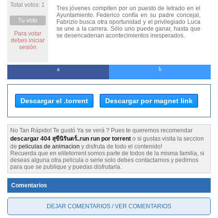
Total votos: 1
Tres jóvenes compiten por un puesto de letrado en el
Ayuntamiento. Federico confía en su padre concejal,
Tu voto
Fabrizio busca otra oportunidad y el privilegiado Luca
se une a la carrera. Sólo uno puede ganar, hasta que
Para votar
se desencadenan acontecimientos inesperados.
debes iniciar
sesión
Descargar el .torrent
Descargar por magnet link
No Tan Rápido! Te gustó Ya se verá ? Pues te queremos recomendar
descargar 404 สุขีนิรันดร์..run run por torrent
o si gustas visita la seccion
de
peliculas de animacion
y disfruta de todo el contenido!
Recuerda que en elitetorrent somos parte de todos de la misma familia, si
deseas alguna otra pelicula o serie solo debes contactarnos y pedirnos
para que se publique y puedas disfrutarla.
Comentarios
DEJAR COMENTARIOS / VER COMENTARIOS