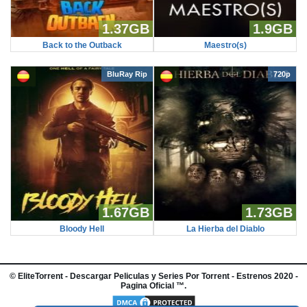
1.37GB
1.9GB
Back to the Outback
Maestro(s)
BluRay Rip
720p
1.67GB
1.73GB
Bloody Hell
La Hierba del Diablo
©
EliteTorrent
- Descargar Peliculas y Series Por Torrent - Estrenos 2020 -
Pagina Oficial ™.