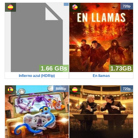
720p
1.66 GBs
1.73GB
Infierno azul (HDRip)
En llamas
BRRip
720p