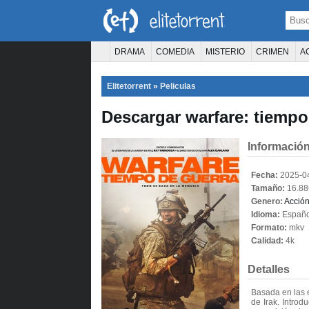
DRAMA
COMEDIA
MISTERIO
CRIMEN
A
TERROR
CIENCIA FICCIÓN
FANTASÍA
Elitetorrent
»
Peliculas
PELÍCULA D
Descargar warfare: tiempo
Información
Fecha:
2025-0
Tamaño:
16.8
Genero:
Acció
Idioma:
Españo
Formato:
mkv
Calidad:
4k
Detalles
Basada en las e
de Irak. Intro