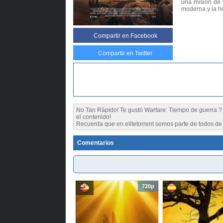
una misión de v
moderna y la h
Compartir
en Facebook
Compartir en Twitter
No Tan Rápido! Te gustó Warfare: Tiempo de guerra
el contenido!
Recuerda que en elitetorrent somos parte de todos de l
Comentarios
720p