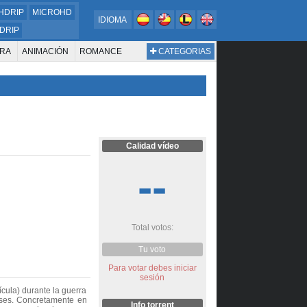
HDRIP
MICROHD
IDIOMA
DRIP
RA
ANIMACIÓN
ROMANCE
CATEGORIAS
ESTERN
DOCUMENTAL
WAR & POLITICS
BIOGRAFÍA
Calidad vídeo
--
Total votos:
Tu voto
Para votar debes iniciar
sesión
cula) durante la guerra
nses. Concretamente en
Info torrent