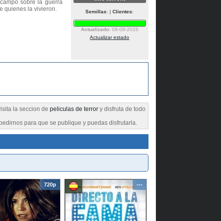
e campo sobre la guerra
 quienes la vivieron.
Semillas
: |
Clientes
:
Actualizado
: 08-08-2026
Actualizar estado
visita la seccion de
peliculas de terror
y disfruta de todo
pedirnos para que se publique y puedas disfrutarla.
720p
---