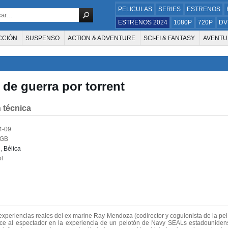
PELICULAS
SERIES
ESTRENOS
ESTRENOS 2024
1080P
720P
DV
CCIÓN
SUSPENSO
ACTION & ADVENTURE
SCI-FI & FANTASY
AVENTU
FAMILIA
DOCUS Y TV
HISTORIA
SUSPENSE
GUERRA
MÚSICA
W
E LA TELEVISIÓN
FOREIGN
KIDS
REALITY
ANIMACION
THRILLER
 de guerra por torrent
 técnica
4-09
8GB
n
,
Bélica
l
xperiencias reales del ex marine Ray Mendoza (codirector y coguionista de la pelí
duce al espectador en la experiencia de un pelotón de Navy SEALs estadounide