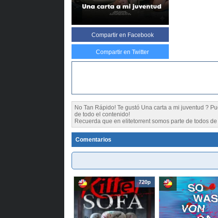
Compartir
en Facebook
Compartir en Twitter
No Tan Rápido! Te gustó Una carta a mi juventud ? 
de todo el contenido!
Recuerda que en elitetorrent somos parte de todos de l
Comentarios
720p