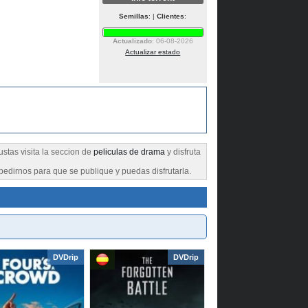
Semillas
: |
Clientes
:
Actualizado
: 06-08-2026
Actualizar estado
ustas visita la seccion de
peliculas de drama
y disfruta
pedirnos para que se publique y puedas disfrutarla.
DVDrip
DVDrip