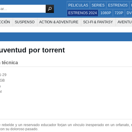
PELICULAS
SERIES
ESTRENOS
ESTRENOS 2024
1080P
720P
DV
CCIÓN
SUSPENSO
ACTION & ADVENTURE
SCI-FI & FANTASY
AVENTU
FAMILIA
DOCUS Y TV
HISTORIA
SUSPENSE
GUERRA
MÚSICA
W
E LA TELEVISIÓN
FOREIGN
KIDS
REALITY
ANIMACION
THRILLER
juventud por torrent
 técnica
1-29
7GB
a
l
 rebelde y un reservado educador forjan un vínculo inesperado en un orfanato, 
 con su doloroso pasado.