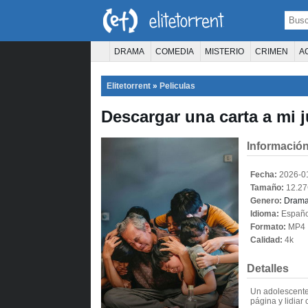
DRAMA
COMEDIA
MISTERIO
CRIMEN
A
TERROR
CIENCIA FICCIÓN
FANTASÍA
Elitetorrent
»
Peliculas
PELÍCULA D
Descargar una carta a mi 
Información
Fecha:
2026-0
Tamaño:
12.2
Genero:
Dram
Idioma:
Españo
Formato:
MP4
Calidad:
4k
Detalles
Un adolescente
página y lidiar