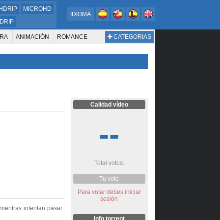
HDRIP
MICROHD
IDIOMA
DRIP
RA
ANIMACIÓN
ROMANCE
CATEGORIAS
ESTERN
DOCUMENTAL
WAR & POLITICS
BIOGRAFÍA
Calidad vídeo
--
Total votos:
Tu voto
Para votar debes iniciar
sesión
mientras intentan pasar
Info torrent