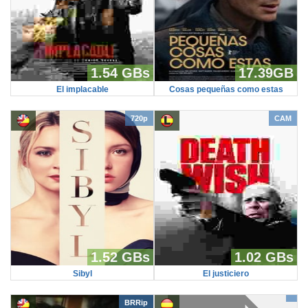
1.54 GBs
17.39GB
El implacable
Cosas pequeñas como estas
720p
CAM
1.52 GBs
1.02 GBs
Sibyl
El justiciero
BRRip