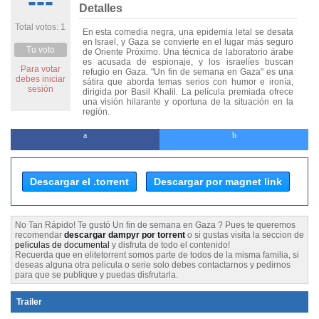
---
Detalles
Total votos: 1
En esta comedia negra, una epidemia letal se desata
en Israel, y Gaza se convierte en el lugar más seguro
Tu voto
de Oriente Próximo. Una técnica de laboratorio árabe
es acusada de espionaje, y los israelíes buscan
Para votar
refugio en Gaza. "Un fin de semana en Gaza" es una
debes iniciar
sátira que aborda temas serios con humor e ironía,
sesión
dirigida por Basil Khalil. La película premiada ofrece
una visión hilarante y oportuna de la situación en la
región.
Descargar el .torrent
Descargar por magnet link
No Tan Rápido! Te gustó Un fin de semana en Gaza ? Pues te queremos
recomendar
descargar dampyr por torrent
o si gustas visita la seccion de
peliculas de documental
y disfruta de todo el contenido!
Recuerda que en elitetorrent somos parte de todos de la misma familia, si
deseas alguna otra pelicula o serie solo debes contactarnos y pedirnos
para que se publique y puedas disfrutarla.
Trailer