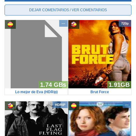
DEJAR COMENTARIOS / VER COMENTARIOS
---
720p
1.74 GBs
1.91GB
Lo mejor de Eva (HDRip)
Brut Force
HDRIP
---