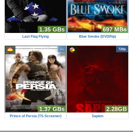
1.35 GBs
697 MBs
Last Flag Flying
Blue Smoke (DVDRip)
---
720p
1.37 GBs
2.28GB
Prince of Persia (TS-Screener)
Sapien