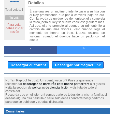
---
Detalles
Total votos: 1
Érase una vez, un molinero intentó casar a su hija con
el Rey prometiendo que podía convertir paja en oro.
Tu voto
Con la ayuda de un duende demoníaco, ella completa
la tarea, pero el Rey se vuelve codicioso y quiere más.
Para votar
Así que, ella le promete al duende su primogénito a
debes iniciar
cambio de aún más favores. Pero cuando llega el
sesión
momento de honrar su trato, fuerzas oscuras se
fusionan cuando el duende hace un pacto con el
diablo.
Descargar el .torrent
Descargar por magnet link
No Tan Rápido! Te gustó Un cuento oscuro ? Pues te queremos
recomendar
descargar no dormirás esta noche por torrent
o si gustas
visita la seccion de
peliculas de ciencia ficción
y disfruta de todo el
contenido!
Recuerda que en elitetorrent somos parte de todos de la misma familia, si
deseas alguna otra pelicula o serie solo debes contactarnos y pedirnos
para que se publique y puedas disfrutarla.
Comentarios