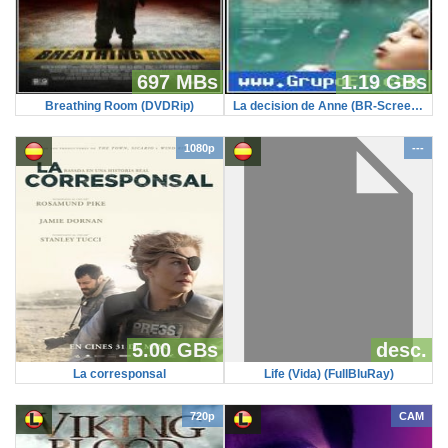
697 MBs
1.19 GBs
Breathing Room (DVDRip)
La decision de Anne (BR-Screener)
1080p
---
5.00 GBs
desc.
La corresponsal
Life (Vida) (FullBluRay)
720p
CAM