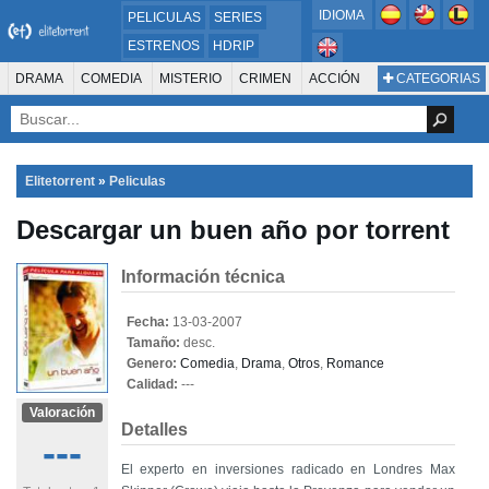
IDIOMA
PELICULAS
SERIES
ESTRENOS
HDRIP
MICROHD
DRAMA
COMEDIA
MISTERIO
CRIMEN
ACCIÓN
CATEGORIAS
ESTRENOS 2024
1080P
SUSPENSO
ACTION & ADVENTURE
SCI-FI & FANTASY
AVENTURA
720P
DVDRIP
ANIMACIÓN
ROMANCE
TERROR
CIENCIA FICCIÓN
FANTASÍA
FAMILIA
DOCUS Y TV
HISTORIA
SUSPENSE
GUERRA
MÚSICA
Elitetorrent
»
Peliculas
WESTERN
DOCUMENTAL
WAR & POLITICS
Descargar un buen año por torrent
PELÍCULA DE LA TELEVISIÓN
FOREIGN
KIDS
REALITY
ANIMACION
THRILLER
BIOGRAFÍA
Información técnica
Fecha:
13-03-2007
Tamaño:
desc.
Genero:
Comedia
,
Drama
,
Otros
,
Romance
Calidad:
---
Valoración
Detalles
---
El experto en inversiones radicado en Londres Max