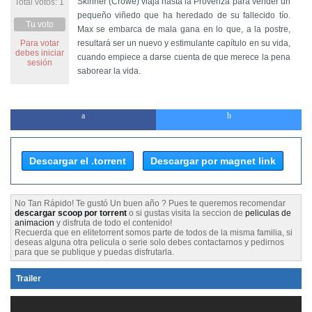
Skinner (Crowe) viaja hasta la Provenza para vender un
Total votos: 1
pequeño viñedo que ha heredado de su fallecido tío.
Tu voto
Max se embarca de mala gana en lo que, a la postre,
Para votar
resultará ser un nuevo y estimulante capítulo en su vida,
debes iniciar
cuando empiece a darse cuenta de que merece la pena
sesión
saborear la vida.
Descargar el .torrent
Descargar por magnet link
No Tan Rápido! Te gustó Un buen año ? Pues te queremos recomendar
descargar scoop por torrent
o si gustas visita la seccion de
peliculas de
animacion
y disfruta de todo el contenido!
Recuerda que en elitetorrent somos parte de todos de la misma familia, si
deseas alguna otra pelicula o serie solo debes contactarnos y pedirnos
para que se publique y puedas disfrutarla.
Trailer