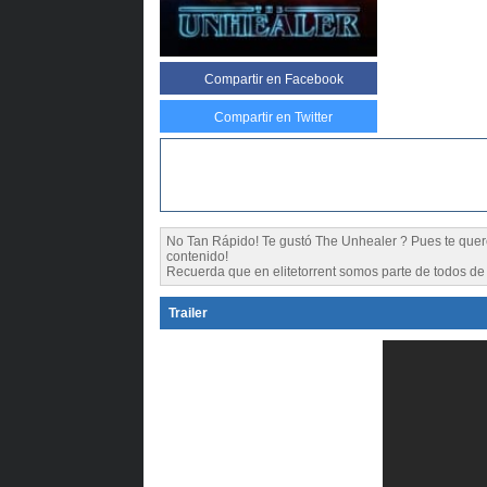
Compartir
en Facebook
Compartir en Twitter
No Tan Rápido! Te gustó The Unhealer ? Pues te qu
contenido!
Recuerda que en elitetorrent somos parte de todos de l
Trailer