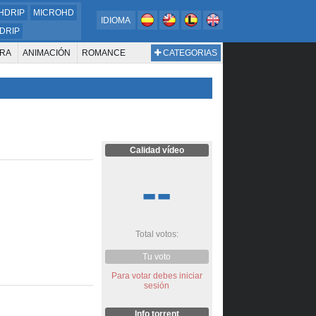
HDRIP
MICROHD
IDIOMA
DRIP
RA
ANIMACIÓN
ROMANCE
CATEGORIAS
ESTERN
DOCUMENTAL
WAR & POLITICS
BIOGRAFÍA
Calidad vídeo
--
Total votos:
Tu voto
Para votar debes iniciar
sesión
Info torrent