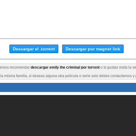
Descargar el .torrent
Descargar por magnet link
eremos recomendar
descargar emily the criminal por torrent
o si gustas visita la 
a misma familia, si deseas alguna otra pelicula o serie solo debes contactarnos y 