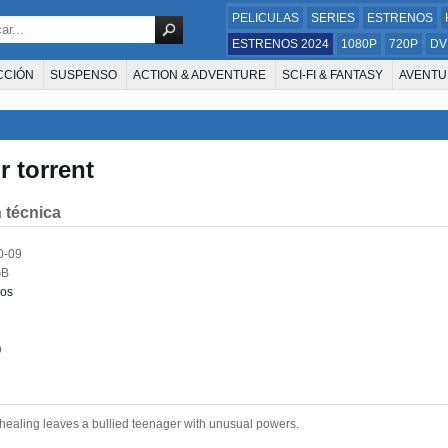
PELICULAS
SERIES
ESTRENOS
ESTRENOS 2024
1080P
720P
DV
CCIÓN
SUSPENSO
ACTION & ADVENTURE
SCI-FI & FANTASY
AVENTU
FAMILIA
DOCUS Y TV
HISTORIA
SUSPENSE
GUERRA
MÚSICA
W
E LA TELEVISIÓN
FOREIGN
KIDS
REALITY
ANIMACION
THRILLER
r torrent
 técnica
0-09
GB
nos
p
 healing leaves a bullied teenager with unusual powers.