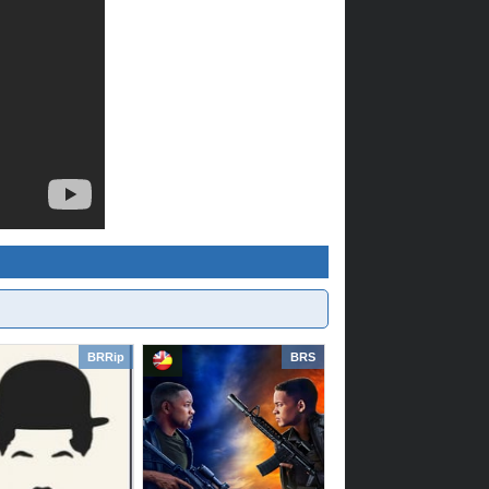
BRRip
BRS