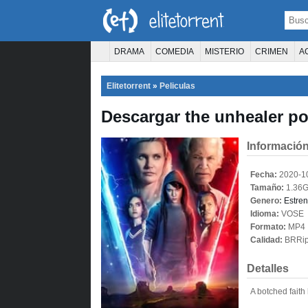
DRAMA
COMEDIA
MISTERIO
CRIMEN
A
TERROR
CIENCIA FICCIÓN
FANTASÍA
Elitetorrent
»
Peliculas
PELÍCULA D
Descargar the unhealer po
Información
Fecha:
2020-1
Tamaño:
1.36
Genero:
Estre
Idioma:
VOSE
Formato:
MP4
Calidad:
BRRi
Detalles
A botched faith