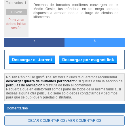
Total votos: 1
Decenas de tornados mortíferos convergen en el
Medio Oeste, fusionándose en un mega tornado
Tu voto
dispuesto a arrasar todo a lo largo de cientos de
kilómetros.
Para votar
debes iniciar
sesión
Descargar el .torrent
Descargar por magnet link
No Tan Rápido! Te gustó The Twisters ? Pues te queremos recomendar
descargar guerra de mutantes por torrent
o si gustas visita la seccion de
peliculas de animacion
y disfruta de todo el contenido!
Recuerda que en elitetorrent somos parte de todos de la misma familia, si
deseas alguna otra pelicula o serie solo debes contactarnos y pedirnos
para que se publique y puedas disfrutarla.
Comentarios
DEJAR COMENTARIOS / VER COMENTARIOS