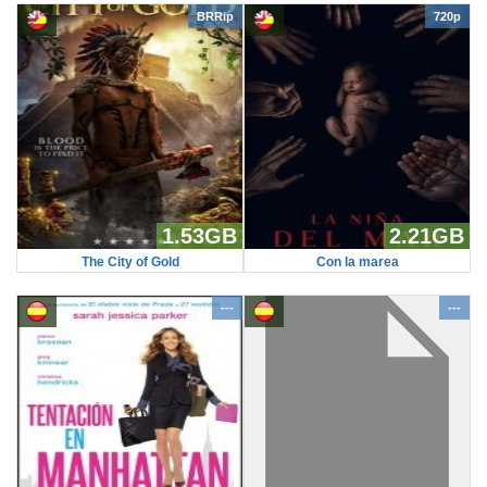
BRRip
720p
1.53GB
2.21GB
The City of Gold
Con la marea
---
---