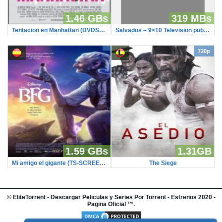
1.46 GBs
319 MBs
Tentacion en Manhattan (DVDScreener)
Salvados – 9×10 Television publica politicos al mando
720p
1.59 GBs
1.31GB
Mi amigo el gigante (TS-SCREENER)
The Siege
©
EliteTorrent
- Descargar Peliculas y Series Por Torrent - Estrenos 2020 -
Pagina Oficial ™.