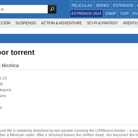
PELICULAS
SERIES
ESTRENOS
ESTRENOS 2024
1080P
720P
DV
CCIÓN
SUSPENSO
ACTION & ADVENTURE
SCI-FI & FANTASY
AVENTU
FAMILIA
DOCUS Y TV
HISTORIA
SUSPENSE
GUERRA
MÚSICA
W
E LA TELEVISIÓN
FOREIGN
KIDS
REALITY
ANIMACION
THRILLER
or torrent
 técnica
1-15
GB
tegoría
lano
p
iet life is suddenly disturbed by two people crossing the US/Mexico border – a 
flee a Mexican cartel. After a shootout leaves the mother dead, Jim becomes the b