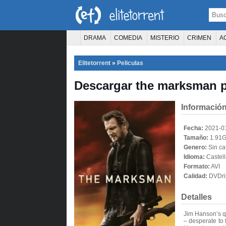
DRAMA
COMEDIA
MISTERIO
CRIMEN
A
TERROR
CIENCIA FICCIÓN
FANTASÍA
Elitetorrent
»
Peliculas
PELÍCULA D
Descargar the marksman p
Información
Fecha:
2021-0
Tamaño:
1.91
Genero:
Sin ca
Idioma:
Castel
Formato:
AVI
Calidad:
DVDri
Detalles
Jim Hanson’s qu
– desperate to 