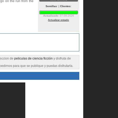
y go on the run from the
Semillas
: |
Clientes
:
Actualizado
: 07-08-2026
Actualizar estado
 seccion de
peliculas de ciencia ficción
y disfruta de
pedirnos para que se publique y puedas disfrutarla.