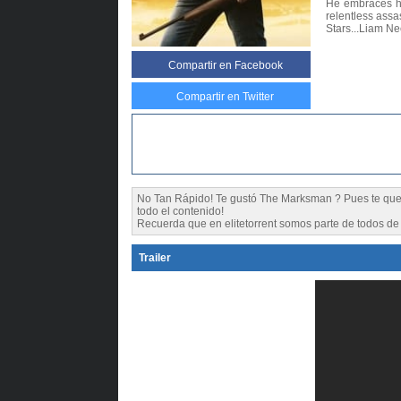
He embraces his
relentless assa
Stars...Liam N
Compartir
en Facebook
Compartir en Twitter
No Tan Rápido! Te gustó The Marksman ? Pues te q
todo el contenido!
Recuerda que en elitetorrent somos parte de todos de l
Trailer