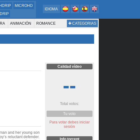
HDRIP
MICROHD
IDIOMA
DRIP
RA
ANIMACIÓN
ROMANCE
CATEGORIAS
ESTERN
DOCUMENTAL
WAR & POLITICS
BIOGRAFÍA
Calidad vídeo
--
Total votos:
Tu voto
Para votar debes iniciar
sesión
woman and her young son
oy’s reluctant defender.
Info torrent