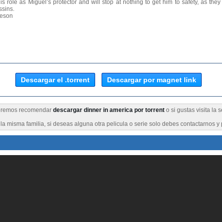
 role as Miguel’s protector and will stop at nothing to get him to safety, as the
ssins.
eeson
Descargar el .torrent
Descargar por magnet link
ueremos recomendar
descargar dinner in america por torrent
o si gustas visita la
a misma familia, si deseas alguna otra pelicula o serie solo debes contactarnos y 