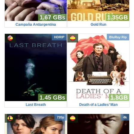
1.67 GBs
1.35GB
Campaña Antiargentina
Gold Run
HDRIP
BluRay Rip
1.45 GBs
1.8GB
Last Breath
Death of a Ladies’ Man
720p
4k