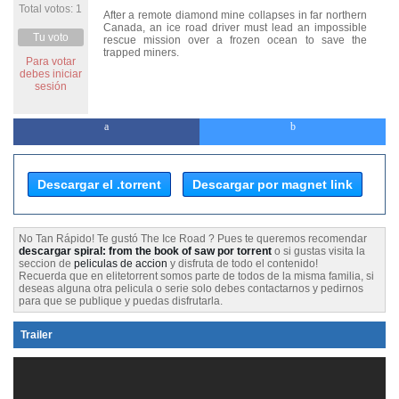
Total votos: 1
After a remote diamond mine collapses in far northern
Canada, an ice road driver must lead an impossible
Tu voto
rescue mission over a frozen ocean to save the
trapped miners.
Para votar
debes iniciar
sesión
Descargar el .torrent
Descargar por magnet link
No Tan Rápido! Te gustó The Ice Road ? Pues te queremos recomendar
descargar spiral: from the book of saw por torrent
o si gustas visita la
seccion de
peliculas de accion
y disfruta de todo el contenido!
Recuerda que en elitetorrent somos parte de todos de la misma familia, si
deseas alguna otra pelicula o serie solo debes contactarnos y pedirnos
para que se publique y puedas disfrutarla.
Trailer