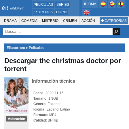
IDIOMA
PELICULAS
SERIES
ESTRENOS
HDRIP
MICROHD
DRAMA
COMEDIA
MISTERIO
CRIMEN
ACCIÓN
CATEGORIAS
ESTRENOS 2024
1080P
SUSPENSO
ACTION & ADVENTURE
SCI-FI & FANTASY
AVENTURA
720P
DVDRIP
ANIMACIÓN
ROMANCE
TERROR
CIENCIA FICCIÓN
FANTASÍA
FAMILIA
DOCUS Y TV
HISTORIA
SUSPENSE
GUERRA
MÚSICA
Elitetorrent
»
Peliculas
WESTERN
DOCUMENTAL
WAR & POLITICS
Descargar the christmas doctor por
PELÍCULA DE LA TELEVISIÓN
FOREIGN
KIDS
REALITY
ANIMACION
torrent
THRILLER
BIOGRAFÍA
Información técnica
Fecha:
2020-11-15
Tamaño:
1.3GB
Genero:
Estrenos
Idioma:
Español Latino
Formato:
MP4
Valoración
Calidad:
BRRip