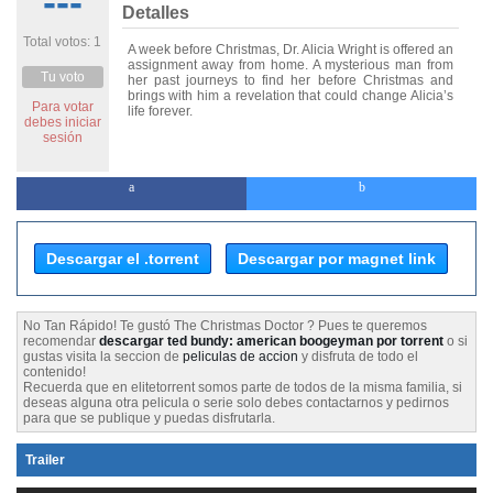
---
Detalles
Total votos: 1
A week before Christmas, Dr. Alicia Wright is offered an
assignment away from home. A mysterious man from
Tu voto
her past journeys to find her before Christmas and
brings with him a revelation that could change Alicia’s
Para votar
life forever.
debes iniciar
sesión
Descargar el .torrent
Descargar por magnet link
No Tan Rápido! Te gustó The Christmas Doctor ? Pues te queremos
recomendar
descargar ted bundy: american boogeyman por torrent
o si
gustas visita la seccion de
peliculas de accion
y disfruta de todo el
contenido!
Recuerda que en elitetorrent somos parte de todos de la misma familia, si
deseas alguna otra pelicula o serie solo debes contactarnos y pedirnos
para que se publique y puedas disfrutarla.
Trailer