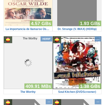
4.57 GBs
1.93 GBs
La importancia de llamarse Oscar Wilde
Dr. Strange (V. IMAX) (HDRip)
HDRIP
---
409.91 MBs
1.38 GBs
The Worthy
Soul Kitchen (DVDScreener)
---
---