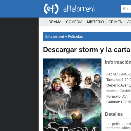
DRAMA
COMEDIA
MISTERIO
CRIMEN
A
TERROR
CIENCIA FICCIÓN
FANTASÍA
Elitetorrent
»
Peliculas
PELÍCULA D
Descargar storm y la carta
Información
Fecha:
19-01-
Tamaño:
1.79 
Genero:
Avent
Idioma:
Castel
Formato:
AVI
Calidad:
HDRI
Detalles
La película e
primeros años 