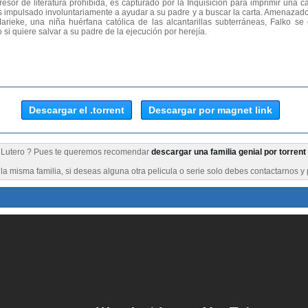
esor de literatura prohibida, es capturado por la Inquisición para imprimir una c
s impulsado involuntariamente a ayudar a su padre y a buscar la carta. Amenazado 
rieke, una niña huérfana católica de las alcantarillas subterráneas, Falko se 
 si quiere salvar a su padre de la ejecución por herejía.
Descargar el .torrent
Descargar por magnet link
de Lutero ? Pues te queremos recomendar
descargar una familia genial por torrent
a misma familia, si deseas alguna otra pelicula o serie solo debes contactarnos y 