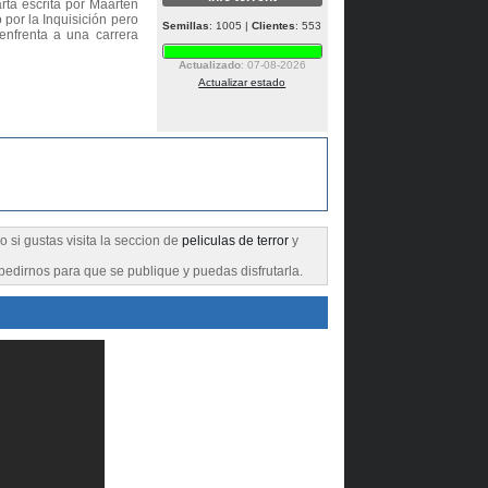
arta escrita por Maarten
por la Inquisición pero
Semillas
: 1005 |
Clientes
: 553
enfrenta a una carrera
Actualizado
: 07-08-2026
Actualizar estado
o si gustas visita la seccion de
peliculas de terror
y
pedirnos para que se publique y puedas disfrutarla.