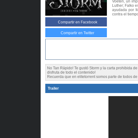
Voeten, un impr
Luther; Falko e
ayudada por Ma
contra el tiempo
Compartir
en Facebook
Compartir en Twitter
No Tan Rápido! Te gustó Storm y la carta prohibida 
disfruta de todo el contenido!
Recuerda que en elitetorrent somos parte de todos de l
Trailer