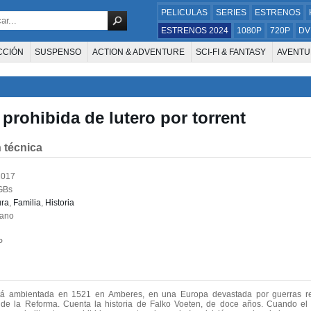
PELICULAS
SERIES
ESTRENOS
ESTRENOS 2024
1080P
720P
DV
CCIÓN
SUSPENSO
ACTION & ADVENTURE
SCI-FI & FANTASY
AVENTU
FAMILIA
DOCUS Y TV
HISTORIA
SUSPENSE
GUERRA
MÚSICA
W
E LA TELEVISIÓN
FOREIGN
KIDS
REALITY
ANIMACION
THRILLER
 prohibida de lutero por torrent
 técnica
2017
GBs
ura
,
Familia
,
Historia
lano
P
stá ambientada en 1521 en Amberes, en una Europa devastada por guerras rel
de la Reforma. Cuenta la historia de Falko Voeten, de doce años. Cuando el