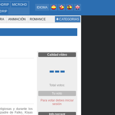
HDRIP
MICROHD
IDIOMA
DRIP
RA
ANIMACIÓN
ROMANCE
CATEGORIAS
ESTERN
DOCUMENTAL
WAR & POLITICS
BIOGRAFÍA
Calidad vídeo
---
Total votos:
Tu voto
Para votar debes iniciar
sesión
igiosas y durante los
 padre de Falko, Klaas
Info torrent