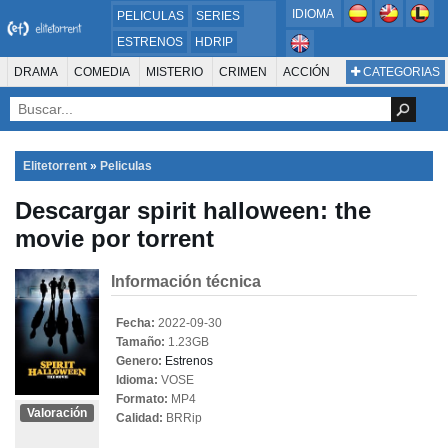
IDIOMA
PELICULAS
SERIES
ESTRENOS
HDRIP
MICROHD
DRAMA
COMEDIA
MISTERIO
CRIMEN
ACCIÓN
CATEGORIAS
ESTRENOS 2024
1080P
SUSPENSO
ACTION & ADVENTURE
SCI-FI & FANTASY
AVENTURA
720P
DVDRIP
ANIMACIÓN
ROMANCE
TERROR
CIENCIA FICCIÓN
FANTASÍA
FAMILIA
DOCUS Y TV
HISTORIA
SUSPENSE
GUERRA
MÚSICA
Elitetorrent
»
Peliculas
WESTERN
DOCUMENTAL
WAR & POLITICS
Descargar spirit halloween: the
PELÍCULA DE LA TELEVISIÓN
FOREIGN
KIDS
REALITY
ANIMACION
movie por torrent
THRILLER
BIOGRAFÍA
Información técnica
Fecha:
2022-09-30
Tamaño:
1.23GB
Genero:
Estrenos
Idioma:
VOSE
Formato:
MP4
Valoración
Calidad:
BRRip