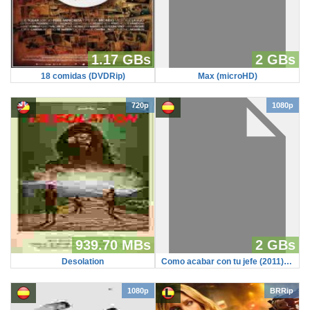
1.17 GBs
2 GBs
18 comidas (DVDRip)
Max (microHD)
720p
1080p
939.70 MBs
2 GBs
Desolation
Como acabar con tu jefe (2011)(MicroHD)
1080p
BRRip