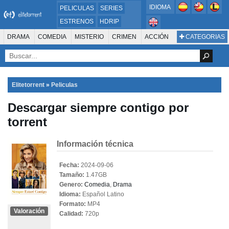
IDIOMA
PELICULAS
SERIES
ESTRENOS
HDRIP
MICROHD
DRAMA
COMEDIA
MISTERIO
CRIMEN
ACCIÓN
CATEGORIAS
ESTRENOS 2024
1080P
SUSPENSO
ACTION & ADVENTURE
SCI-FI & FANTASY
AVENTURA
720P
DVDRIP
ANIMACIÓN
ROMANCE
TERROR
CIENCIA FICCIÓN
FANTASÍA
FAMILIA
DOCUS Y TV
HISTORIA
SUSPENSE
GUERRA
MÚSICA
Elitetorrent
»
Peliculas
WESTERN
DOCUMENTAL
WAR & POLITICS
Descargar siempre contigo por
PELÍCULA DE LA TELEVISIÓN
FOREIGN
KIDS
REALITY
ANIMACION
torrent
THRILLER
BIOGRAFÍA
Información técnica
Fecha:
2024-09-06
Tamaño:
1.47GB
Genero:
Comedia
,
Drama
Idioma:
Español Latino
Formato:
MP4
Valoración
Calidad:
720p