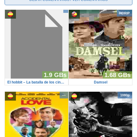
HDRIP
1.9 GBs
1.68 GBs
El hobbit – La batalla de los cinco ejercitos (DVD-Screener)
Damsel
---
1080p