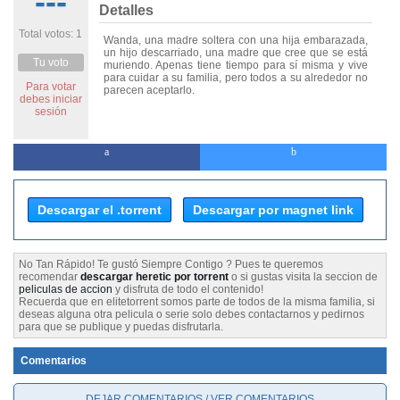
---
Detalles
Total votos: 1
Wanda, una madre soltera con una hija embarazada,
un hijo descarriado, una madre que cree que se está
Tu voto
muriendo. Apenas tiene tiempo para sí misma y vive
para cuidar a su familia, pero todos a su alrededor no
Para votar
parecen aceptarlo.
debes iniciar
sesión
Descargar el .torrent
Descargar por magnet link
No Tan Rápido! Te gustó Siempre Contigo ? Pues te queremos
recomendar
descargar heretic por torrent
o si gustas visita la seccion de
peliculas de accion
y disfruta de todo el contenido!
Recuerda que en elitetorrent somos parte de todos de la misma familia, si
deseas alguna otra pelicula o serie solo debes contactarnos y pedirnos
para que se publique y puedas disfrutarla.
Comentarios
DEJAR COMENTARIOS / VER COMENTARIOS