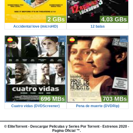
2 GBs
4.03 GBs
Accidental love (microHD)
12 balas
---
---
696 MBs
703 MBs
Cuatro vidas (DVDScreener)
Pena de muerte (DVDRip)
©
EliteTorrent
- Descargar Peliculas y Series Por Torrent - Estrenos 2020 -
Pagina Oficial ™.