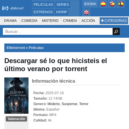
IDIOMA
PELICULAS
SERIES
ESTRENOS
HDRIP
MICROHD
DRAMA
COMEDIA
MISTERIO
CRIMEN
ACCIÓN
CATEGORIAS
ESTRENOS 2024
1080P
SUSPENSO
ACTION & ADVENTURE
SCI-FI & FANTASY
AVENTURA
720P
DVDRIP
ANIMACIÓN
ROMANCE
TERROR
CIENCIA FICCIÓN
FANTASÍA
FAMILIA
DOCUS Y TV
HISTORIA
SUSPENSE
GUERRA
MÚSICA
Elitetorrent
»
Peliculas
WESTERN
DOCUMENTAL
WAR & POLITICS
Descargar sé lo que hicisteis el
PELÍCULA DE LA TELEVISIÓN
FOREIGN
KIDS
REALITY
ANIMACION
último verano por torrent
THRILLER
BIOGRAFÍA
Información técnica
Fecha:
2025-07-16
Tamaño:
12.74GB
Genero:
Misterio
,
Suspense
,
Terror
Idioma:
Español
Formato:
MP4
Valoración
Calidad:
4k