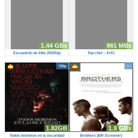
1.44 GBs
961 MBs
Escuadrón de élite (HDRip)
Top chef – 4×01
720p
---
1.82GB
1.8 GBs
Todos morimos en la oscuridad
Brothers (BR-Screener)