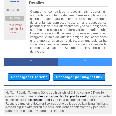
---
Detalles
Total votos: 1
Cuando cinco amigos provocan sin querer un
accidente de coche mortal, encubren su implicación y
Tu voto
hacen un pacto para mantenerlo en secreto en lugar
de afrontar las consecuencias. Un año después, su
Para votar
pasado vuelve para atormentarlos y se ven obligados
debes iniciar
a enfrentarse a una aterradora verdad: alguien sabe
sesión
lo que hicieron el último verano... y está empeñado en
vengarse. A medida que los amigos son acechados
uno a uno por un asesino, descubren que esto ya ha
sucedido antes, y recurren a dos supervivientes de la
legendaria Masacre de Southport de 1997 en busca
de ayuda.
Descargar el .torrent
Descargar por magnet link
No Tan Rápido! Te gustó Sé lo que hicisteis el último verano ? Pues te
queremos recomendar
descargar mr. burton por torrent
o si gustas visita
la seccion de
peliculas de drama
y disfruta de todo el contenido!
Recuerda que en elitetorrent somos parte de todos de la misma familia, si
deseas alguna otra pelicula o serie solo debes contactarnos y pedirnos
para que se publique y puedas disfrutarla.