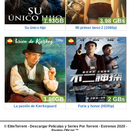
1.93GB
3.98 GBs
Su único hijo
Mi primer beso 2 (1080p)
720p
---
1.86GB
2 GBs
La pasión de Kierkegaard
Furia y honor (HDRip)
©
EliteTorrent
- Descargar Peliculas y Series Por Torrent - Estrenos 2020 -
Pagina Oficial ™.