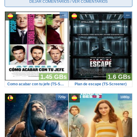
DEJAR COMENTARIOS / VER COMENTARIOS
---
---
1.45 GBs
1.6 GBs
Como acabar con tu jefe (TS-Screener)
Plan de escape (TS-Screener)
720p
1080p