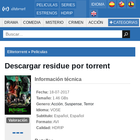
IDIOMA
PELICULAS
SERIES
ESTRENOS
HDRIP
MICROHD
DRAMA
COMEDIA
MISTERIO
CRIMEN
ACCIÓN
CATEGORIAS
ESTRENOS 2024
1080P
SUSPENSO
ACTION & ADVENTURE
SCI-FI & FANTASY
AVENTURA
720P
DVDRIP
ANIMACIÓN
ROMANCE
TERROR
CIENCIA FICCIÓN
FANTASÍA
FAMILIA
DOCUS Y TV
HISTORIA
SUSPENSE
GUERRA
MÚSICA
Elitetorrent
»
Peliculas
WESTERN
DOCUMENTAL
WAR & POLITICS
Descargar residue por torrent
PELÍCULA DE LA TELEVISIÓN
FOREIGN
KIDS
REALITY
ANIMACION
THRILLER
BIOGRAFÍA
Información técnica
Fecha:
18-07-2017
Tamaño:
1.46 GBs
Genero:
Acción
,
Suspense
,
Terror
Idioma:
VOSE
Subtitulo:
Español, Español
Valoración
Formato:
AVI
---
Calidad:
HDRIP