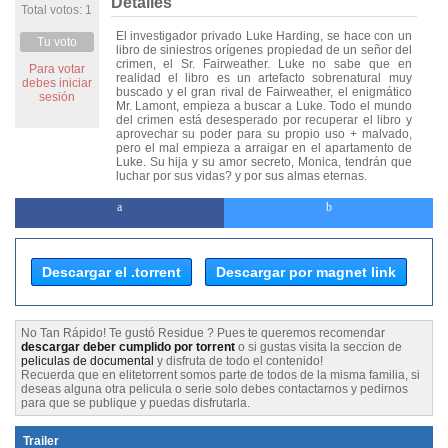
Detalles
Total votos: 1
El investigador privado Luke Harding, se hace con un
Tu voto
libro de siniestros orígenes propiedad de un señor del
crimen, el Sr. Fairweather. Luke no sabe que en
Para votar
realidad el libro es un artefacto sobrenatural muy
debes iniciar
buscado y el gran rival de Fairweather, el enigmático
sesión
Mr. Lamont, empieza a buscar a Luke. Todo el mundo
del crimen está desesperado por recuperar el libro y
aprovechar su poder para su propio uso + malvado,
pero el mal empieza a arraigar en el apartamento de
Luke. Su hija y su amor secreto, Monica, tendrán que
luchar por sus vidas? y por sus almas eternas.
Descargar el .torrent
Descargar por magnet link
No Tan Rápido! Te gustó Residue ? Pues te queremos recomendar
descargar deber cumplido por torrent
o si gustas visita la seccion de
peliculas de documental
y disfruta de todo el contenido!
Recuerda que en elitetorrent somos parte de todos de la misma familia, si
deseas alguna otra pelicula o serie solo debes contactarnos y pedirnos
para que se publique y puedas disfrutarla.
Trailer