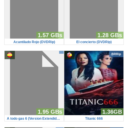
1.57 GBs
1.28 GBs
Acantilado Rojo (DVDRip)
El concierto (DVDRip)
BRRip
1.95 GBs
1.36GB
A todo gas 6 (Version Extendida) (HDRip)
Titanic 666