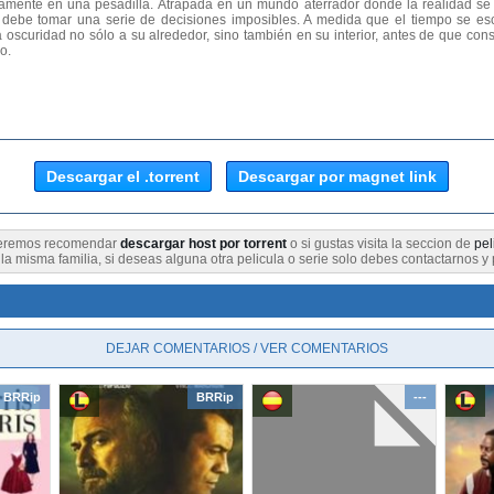
damente en una pesadilla. Atrapada en un mundo aterrador donde la realidad se 
ly debe tomar una serie de decisiones imposibles. A medida que el tiempo se es
a oscuridad no sólo a su alrededor, sino también en su interior, antes de que con
o.
Descargar el .torrent
Descargar por magnet link
queremos recomendar
descargar host por torrent
o si gustas visita la seccion de
pel
a misma familia, si deseas alguna otra pelicula o serie solo debes contactarnos y 
DEJAR COMENTARIOS / VER COMENTARIOS
BRRip
BRRip
---