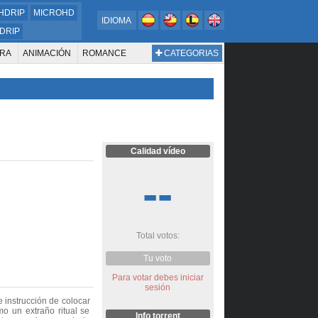
HDRIP
MICROHD
IDIOMA
DRIP
RA
ANIMACIÓN
ROMANCE
CATEGORIAS
ESTERN
DOCUMENTAL
WAR & POLITICS
BIOGRAFÍA
Calidad vídeo
--
Total votos:
Tu voto
Para votar debes iniciar
sesión
e instrucción de colocar
o un extraño ritual se
Info torrent