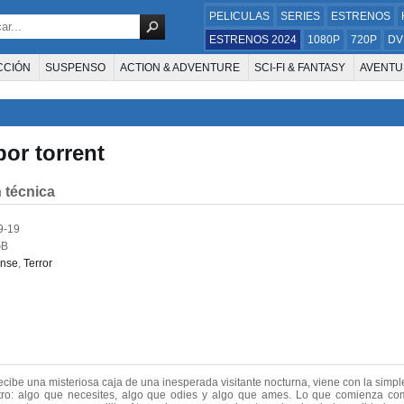
PELICULAS
SERIES
ESTRENOS
ESTRENOS 2024
1080P
720P
DV
CCIÓN
SUSPENSO
ACTION & ADVENTURE
SCI-FI & FANTASY
AVENTU
FAMILIA
DOCUS Y TV
HISTORIA
SUSPENSE
GUERRA
MÚSICA
W
E LA TELEVISIÓN
FOREIGN
KIDS
REALITY
ANIMACION
THRILLER
por torrent
 técnica
9-19
GB
nse
,
Terror
cibe una misteriosa caja de una inesperada visitante nocturna, viene con la simpl
tro: algo que necesites, algo que odies y algo que ames. Lo que comienza com