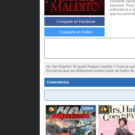
convierte rápi
traiciona, Pol
enfrentarse a l
que ha conocid
Compartir
en Facebook
Compartir en Twitter
No Tan Rápido! Te gustó Regalo maldito ? Pues te 
Recuerda que en elitetorrent somos parte de todos de l
Comentarios
HDRIP