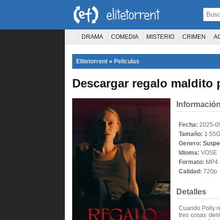
DRAMA
COMEDIA
MISTERIO
CRIMEN
A
TERROR
CIENCIA FICCIÓN
FANTASÍA
Elitetorrent
»
Peliculas
PELÍCULA D
Descargar regalo maldito 
Información
Fecha:
2025-0
Tamaño:
1.55
Genero:
Suspe
Idioma:
VOSE
Formato:
MP4
Calidad:
720p
Detalles
Cuando Polly re
tres cosas den