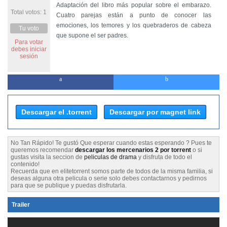
Adaptación del libro más popular sobre el embarazo.
Total votos: 1
Cuatro parejas están a punto de conocer las
emociones, los temores y los quebraderos de cabeza
Tu voto
que supone el ser padres.
Para votar
debes iniciar
sesión
Descargar el .torrent
Descargar por magnet link
No Tan Rápido! Te gustó Que esperar cuando estas esperando ? Pues te
queremos recomendar
descargar los mercenarios 2 por torrent
o si
gustas visita la seccion de
peliculas de drama
y disfruta de todo el
contenido!
Recuerda que en elitetorrent somos parte de todos de la misma familia, si
deseas alguna otra pelicula o serie solo debes contactarnos y pedirnos
para que se publique y puedas disfrutarla.
Trailer