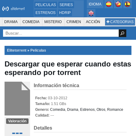
IDIOMA
PELICULAS
SERIES
ESTRENOS
HDRIP
MICROHD
DRAMA
COMEDIA
MISTERIO
CRIMEN
ACCIÓN
CATEGORIAS
ESTRENOS 2024
1080P
SUSPENSO
ACTION & ADVENTURE
SCI-FI & FANTASY
AVENTURA
720P
DVDRIP
ANIMACIÓN
ROMANCE
TERROR
CIENCIA FICCIÓN
FANTASÍA
FAMILIA
DOCUS Y TV
HISTORIA
SUSPENSE
GUERRA
MÚSICA
Elitetorrent
»
Peliculas
WESTERN
DOCUMENTAL
WAR & POLITICS
Descargar que esperar cuando estas
PELÍCULA DE LA TELEVISIÓN
FOREIGN
KIDS
REALITY
ANIMACION
esperando por torrent
THRILLER
BIOGRAFÍA
Información técnica
Fecha:
03-10-2012
Tamaño:
1.51 GBs
Genero:
Comedia
,
Drama
,
Estrenos
,
Otros
,
Romance
Calidad:
---
Valoración
Detalles
---