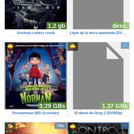
1.2 gb
desc.
Axeman cutters creek
Lejos de la tierra quemada (DVDRip)
---
---
1.29 GBs
1.37 GBs
Paranorman (BR-Screener)
El diario de Greg 2 (DVDRip)
720p
---