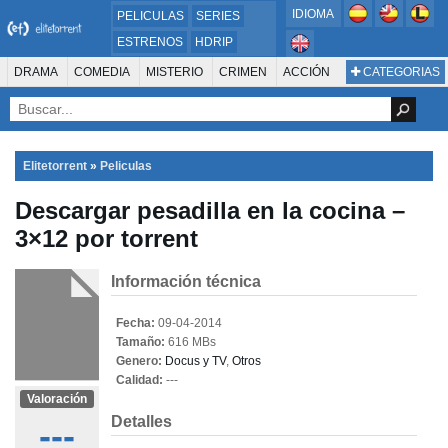
IDIOMA
PELICULAS
SERIES
ESTRENOS
HDRIP
MICROHD
DRAMA
COMEDIA
MISTERIO
CRIMEN
ACCIÓN
CATEGORIAS
ESTRENOS 2024
1080P
SUSPENSO
ACTION & ADVENTURE
SCI-FI & FANTASY
AVENTURA
720P
DVDRIP
ANIMACIÓN
ROMANCE
TERROR
CIENCIA FICCIÓN
FANTASÍA
FAMILIA
DOCUS Y TV
HISTORIA
SUSPENSE
GUERRA
MÚSICA
Elitetorrent
»
Peliculas
WESTERN
DOCUMENTAL
WAR & POLITICS
Descargar pesadilla en la cocina –
PELÍCULA DE LA TELEVISIÓN
FOREIGN
KIDS
REALITY
ANIMACION
3×12 por torrent
THRILLER
BIOGRAFÍA
Información técnica
Fecha:
09-04-2014
Tamaño:
616 MBs
Genero:
Docus y TV
,
Otros
Calidad:
---
Valoración
Detalles
---