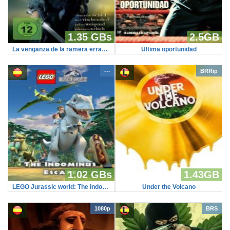
1.35 GBs
2.5GB
La venganza de la ramera errante (HDRip)
Última oportunidad
---
BRRip
1.02 GBs
1.43GB
LEGO Jurassic world: The indominus escape (microHD)
Under the Volcano
1080p
BRS