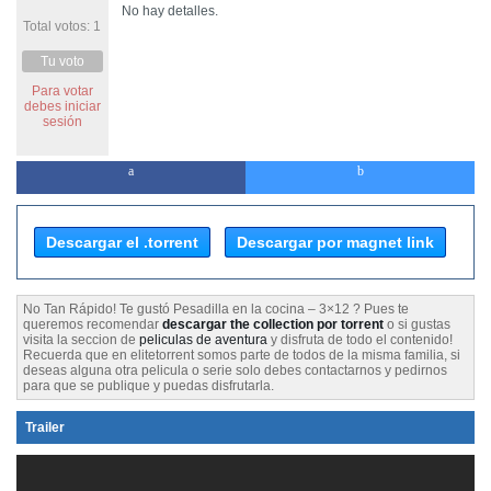
No hay detalles.
Total votos: 1
Tu voto
Para votar
debes iniciar
sesión
Descargar el .torrent
Descargar por magnet link
No Tan Rápido! Te gustó Pesadilla en la cocina – 3×12 ? Pues te
queremos recomendar
descargar the collection por torrent
o si gustas
visita la seccion de
peliculas de aventura
y disfruta de todo el contenido!
Recuerda que en elitetorrent somos parte de todos de la misma familia, si
deseas alguna otra pelicula o serie solo debes contactarnos y pedirnos
para que se publique y puedas disfrutarla.
Trailer