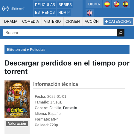
IDIOMA
PELICULAS
SERIES
ESTRENOS
HDRIP
MICROHD
DRAMA
COMEDIA
MISTERIO
CRIMEN
ACCIÓN
CATEGORIAS
ESTRENOS 2024
1080P
SUSPENSO
ACTION & ADVENTURE
SCI-FI & FANTASY
AVENTURA
720P
DVDRIP
ANIMACIÓN
ROMANCE
TERROR
CIENCIA FICCIÓN
FANTASÍA
FAMILIA
DOCUS Y TV
HISTORIA
SUSPENSE
GUERRA
MÚSICA
Elitetorrent
»
Peliculas
WESTERN
DOCUMENTAL
WAR & POLITICS
Descargar perdidos en el tiempo por
PELÍCULA DE LA TELEVISIÓN
FOREIGN
KIDS
REALITY
ANIMACION
torrent
THRILLER
BIOGRAFÍA
Información técnica
Fecha:
2022-01-01
Tamaño:
1.51GB
Genero:
Familia
,
Fantasía
Idioma:
Español
Formato:
MP4
Valoración
Calidad:
720p