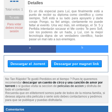
---
Detalles
Total votos: 1
Es un día especial para Luì, que finalmente está a
punto de recibir su diploma como científico y, como
Tu voto
siempre, Sofì está a su lado para apoyarlo y darle
coraje. Pongo, su fiel amigo, ciertamente no puede
Para votar
faltar al evento. Una vez más, sin embargo, el Sr. S y
debes iniciar
Perfidia intentarán socavar el Me contro Te pero Sofì,
sesión
con los poderes de un hada, y Luì, con la mejor
tecnología digna de un verdadero científico, harán
pasar un mal rato a sus enemigos.
Descargar el .torrent
Descargar por magnet link
No Tan Rápido! Te gustó Perdidos en el tiempo ? Pues te queremos
recomendar
descargar un cuento de circo y una canción de amor por
torrent
o si gustas visita la seccion de
peliculas de accion
y disfruta de
todo el contenido!
Recuerda que en elitetorrent somos parte de todos de la misma familia, si
deseas alguna otra pelicula o serie solo debes contactarnos y pedirnos
para que se publique y puedas disfrutarla.
Comentarios