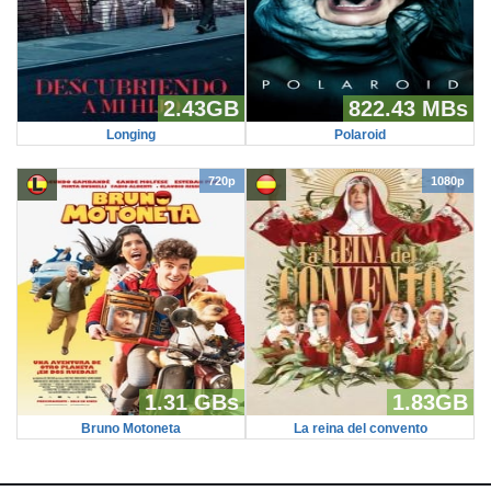
2.43GB
822.43 MBs
Longing
Polaroid
720p
1080p
1.31 GBs
1.83GB
Bruno Motoneta
La reina del convento