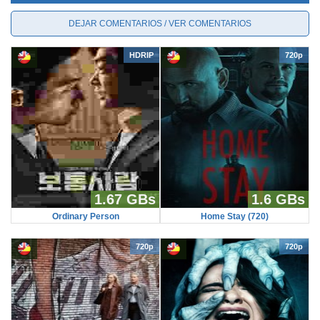
DEJAR COMENTARIOS / VER COMENTARIOS
HDRIP
720p
1.67 GBs
1.6 GBs
Ordinary Person
Home Stay (720)
720p
720p