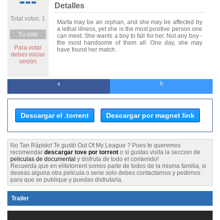
---
Detalles
Total votos: 1
Marta may be an orphan, and she may be affected by
a lethal illness, yet she is the most positive person one
Tu voto
can meet. She wants a boy to fall for her. Not any boy -
the most handsome of them all. One day, she may
Para votar
have found her match.
debes iniciar
sesión
Descargar el .torrent
Descargar por magnet link
No Tan Rápido! Te gustó Out Of My League ? Pues te queremos
recomendar
descargar tove por torrent
o si gustas visita la seccion de
peliculas de documental
y disfruta de todo el contenido!
Recuerda que en elitetorrent somos parte de todos de la misma familia, si
deseas alguna otra pelicula o serie solo debes contactarnos y pedirnos
para que se publique y puedas disfrutarla.
Trailer