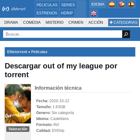
IDIOMA
PELICULAS
SERIES
ESTRENOS
HDRIP
MICROHD
DRAMA
COMEDIA
MISTERIO
CRIMEN
ACCIÓN
CATEGORIAS
ESTRENOS 2024
1080P
SUSPENSO
ACTION & ADVENTURE
SCI-FI & FANTASY
AVENTURA
720P
DVDRIP
ANIMACIÓN
ROMANCE
TERROR
CIENCIA FICCIÓN
FANTASÍA
FAMILIA
DOCUS Y TV
HISTORIA
SUSPENSE
GUERRA
MÚSICA
Elitetorrent
»
Peliculas
WESTERN
DOCUMENTAL
WAR & POLITICS
Descargar out of my league por
PELÍCULA DE LA TELEVISIÓN
FOREIGN
KIDS
REALITY
ANIMACION
torrent
THRILLER
BIOGRAFÍA
Información técnica
Fecha:
2020-10-22
Tamaño:
1.63GB
Genero:
Sin categoría
Idioma:
Castellano
Formato:
AVI
Valoración
Calidad:
DVDrip