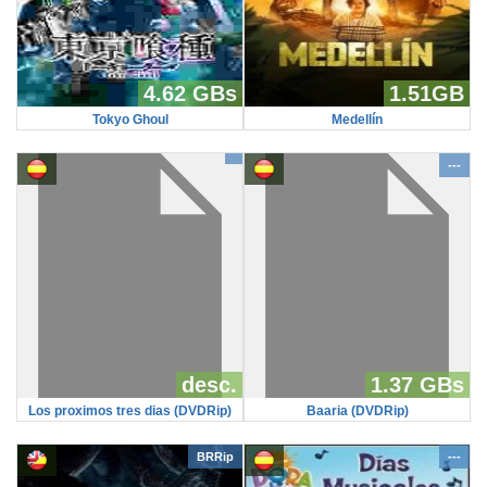
4.62 GBs
1.51GB
Tokyo Ghoul
Medellín
---
desc.
1.37 GBs
Los proximos tres dias (DVDRip)
Baaria (DVDRip)
BRRip
---