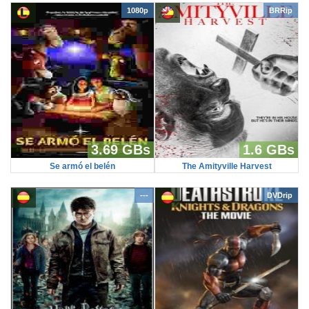
1080p
BRRip
3.69 GBs
1.6 GBs
Se armó el belén
The Amityville Harvest
---
DVDrip