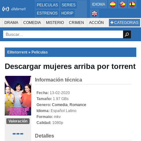
IDIOMA
PELICULAS
SERIES
ESTRENOS
HDRIP
MICROHD
DRAMA
COMEDIA
MISTERIO
CRIMEN
ACCIÓN
CATEGORIAS
ESTRENOS 2024
1080P
SUSPENSO
ACTION & ADVENTURE
SCI-FI & FANTASY
AVENTURA
720P
DVDRIP
ANIMACIÓN
ROMANCE
TERROR
CIENCIA FICCIÓN
FANTASÍA
FAMILIA
DOCUS Y TV
HISTORIA
SUSPENSE
GUERRA
MÚSICA
Elitetorrent
»
Peliculas
WESTERN
DOCUMENTAL
WAR & POLITICS
Descargar mujeres arriba por torrent
PELÍCULA DE LA TELEVISIÓN
FOREIGN
KIDS
REALITY
ANIMACION
THRILLER
BIOGRAFÍA
Información técnica
Fecha:
13-02-2020
Tamaño:
1.97 GBs
Genero:
Comedia
,
Romance
Idioma:
Español Latino
Formato:
mkv
Valoración
Calidad:
1080p
---
Detalles