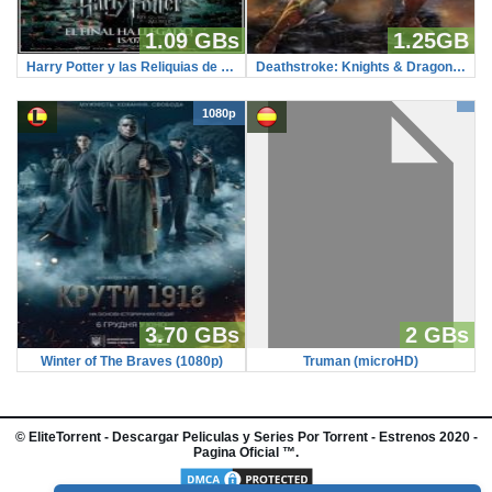
1.09 GBs
1.25GB
Harry Potter y las Reliquias de la Muerte – Parte II (mejorado) (TS-Screener)
Deathstroke: Knights & Dragons – The Movie
1080p
3.70 GBs
2 GBs
Winter of The Braves (1080p)
Truman (microHD)
©
EliteTorrent
- Descargar Peliculas y Series Por Torrent - Estrenos 2020 -
Pagina Oficial ™.