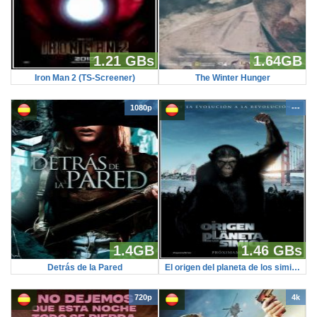
1.21 GBs
1.64GB
Iron Man 2 (TS-Screener)
The Winter Hunger
1080p
---
1.4GB
1.46 GBs
Detrás de la Pared
El origen del planeta de los simios (TS-Screener)
720p
4k