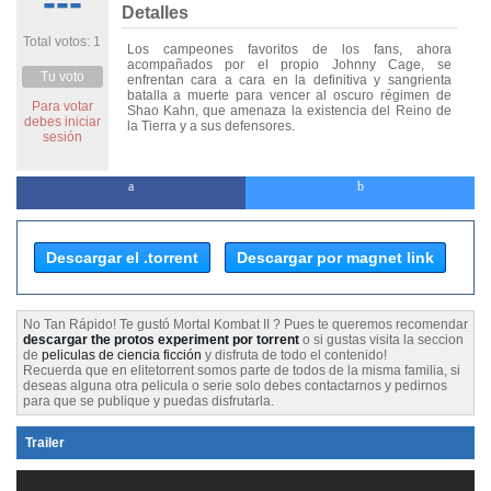
---
Detalles
Total votos: 1
Los campeones favoritos de los fans, ahora
acompañados por el propio Johnny Cage, se
Tu voto
enfrentan cara a cara en la definitiva y sangrienta
batalla a muerte para vencer al oscuro régimen de
Para votar
Shao Kahn, que amenaza la existencia del Reino de
debes iniciar
la Tierra y a sus defensores.
sesión
Descargar el .torrent
Descargar por magnet link
No Tan Rápido! Te gustó Mortal Kombat II ? Pues te queremos recomendar
descargar the protos experiment por torrent
o si gustas visita la seccion
de
peliculas de ciencia ficción
y disfruta de todo el contenido!
Recuerda que en elitetorrent somos parte de todos de la misma familia, si
deseas alguna otra pelicula o serie solo debes contactarnos y pedirnos
para que se publique y puedas disfrutarla.
Trailer