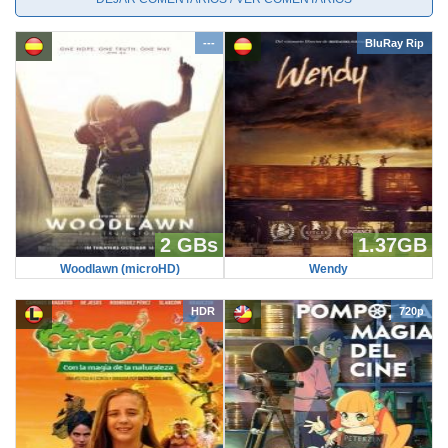
---
BluRay Rip
2 GBs
1.37GB
Woodlawn (microHD)
Wendy
HDR
720p