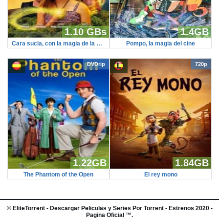
1.10 GBs
1.4GB
Cara sucia, con la magia de la naturaleza (HDR)
Pompo, la magia del cine
DVDrip
720p
1.22GB
1.84GB
The Phantom of the Open
El rey mono
©
EliteTorrent
- Descargar Peliculas y Series Por Torrent - Estrenos 2020 -
Pagina Oficial ™.