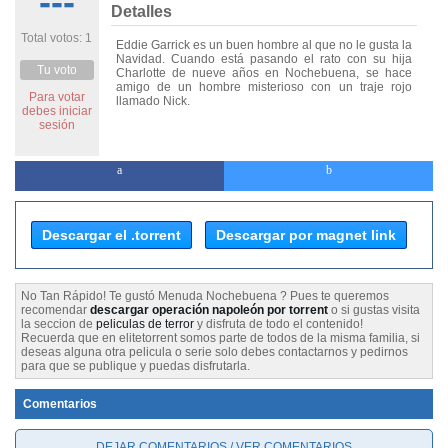
---
Detalles
Total votos: 1
Eddie Garrick es un buen hombre al que no le gusta la
Navidad. Cuando está pasando el rato con su hija
Tu voto
Charlotte de nueve años en Nochebuena, se hace
amigo de un hombre misterioso con un traje rojo
Para votar
llamado Nick.
debes iniciar
sesión
Descargar el .torrent
Descargar por magnet link
No Tan Rápido! Te gustó Menuda Nochebuena ? Pues te queremos
recomendar
descargar operación napoleón por torrent
o si gustas visita
la seccion de
peliculas de terror
y disfruta de todo el contenido!
Recuerda que en elitetorrent somos parte de todos de la misma familia, si
deseas alguna otra pelicula o serie solo debes contactarnos y pedirnos
para que se publique y puedas disfrutarla.
Comentarios
DEJAR COMENTARIOS / VER COMENTARIOS