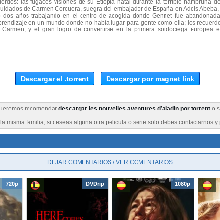
uerdos: las fugaces visiones de su Etiopía natal durante la terrible hambruna 
 cuidados de Carmen Corcuera, suegra del embajador de España en Addis Abeba, 
 dos años trabajando en el centro de acogida donde Gennet fue abandonada);
aprendizaje en un mundo donde no había lugar para gente como ella; los recuer
Carmen; y el gran logro de convertirse en la primera sordociega europea en
Descargar el .torrent
Descargar por magnet link
 queremos recomendar
descargar les nouvelles aventures d’aladin por torrent
o s
a misma familia, si deseas alguna otra pelicula o serie solo debes contactarnos y 
DEJAR COMENTARIOS / VER COMENTARIOS
720p
DVDrip
1080p