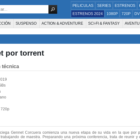
PELICULAS
SERIES
ESTRENOS
ESTRENOS 2024
1080P
720P
DV
CCIÓN
SUSPENSO
ACTION & ADVENTURE
SCI-FI & FANTASY
AVENTU
FAMILIA
DOCUS Y TV
HISTORIA
SUSPENSE
GUERRA
MÚSICA
W
E LA TELEVISIÓN
FOREIGN
KIDS
REALITY
ANIMACION
THRILLER
 por torrent
 técnica
2019
GBs
a
lano
720p
ociega Gennet Corcuera comienza una nueva etapa de su vida en la que por pr
 trabajando de maestra. Preparando una próxima conferencia, trata de reunir y 