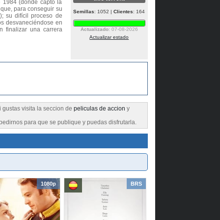
de 1984 (donde captó la
que, para conseguir su
Semillas
: 1052 |
Clientes
: 164
 su difícil proceso de
dos desvaneciéndose en
 finalizar una carrera
Actualizado
: 07-08-2026
Actualizar estado
i gustas visita la seccion de
peliculas de accion
y
pedirnos para que se publique y puedas disfrutarla.
1080p
BRS