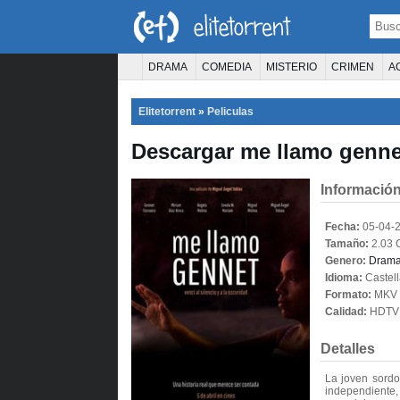
DRAMA
COMEDIA
MISTERIO
CRIMEN
A
TERROR
CIENCIA FICCIÓN
FANTASÍA
Elitetorrent
»
Peliculas
PELÍCULA D
Descargar me llamo gennet
Información
Fecha:
05-04-
Tamaño:
2.03 
Genero:
Dram
Idioma:
Castel
Formato:
MKV
Calidad:
HDTV 
Detalles
La joven sord
independiente,