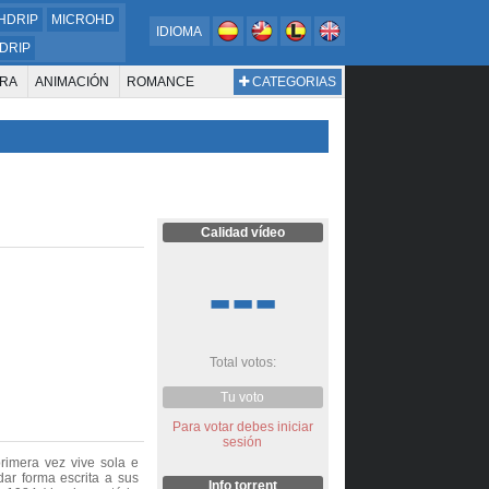
HDRIP
MICROHD
IDIOMA
DRIP
RA
ANIMACIÓN
ROMANCE
CATEGORIAS
ESTERN
DOCUMENTAL
WAR & POLITICS
BIOGRAFÍA
Calidad vídeo
---
Total votos:
Tu voto
Para votar debes iniciar
sesión
imera vez vive sola e
dar forma escrita a sus
Info torrent