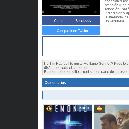
especiales rec
atención y los
adopción, pasó
integración y 
la memoria de 
Compartir
en Facebook
universitaria.
Compartir en Twitter
No Tan Rápido! Te gustó Me llamo Gennet ? Pues te
disfruta de todo el contenido!
Recuerda que en elitetorrent somos parte de todos de l
Comentarios
BRRip