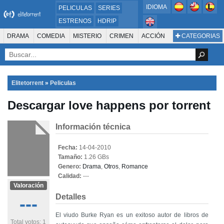
IDIOMA
PELICULAS
SERIES
ESTRENOS
HDRIP
MICROHD
DRAMA
COMEDIA
MISTERIO
CRIMEN
ACCIÓN
CATEGORIAS
ESTRENOS 2024
1080P
SUSPENSO
ACTION & ADVENTURE
SCI-FI & FANTASY
AVENTURA
720P
DVDRIP
ANIMACIÓN
ROMANCE
TERROR
CIENCIA FICCIÓN
FANTASÍA
FAMILIA
DOCUS Y TV
HISTORIA
SUSPENSE
GUERRA
MÚSICA
Elitetorrent
»
Peliculas
WESTERN
DOCUMENTAL
WAR & POLITICS
Descargar love happens por torrent
PELÍCULA DE LA TELEVISIÓN
FOREIGN
KIDS
REALITY
ANIMACION
THRILLER
BIOGRAFÍA
Información técnica
Fecha:
14-04-2010
Tamaño:
1.26 GBs
Genero:
Drama
,
Otros
,
Romance
Calidad:
---
Valoración
Detalles
---
El viudo Burke Ryan es un exitoso autor de libros de
Total votos: 1