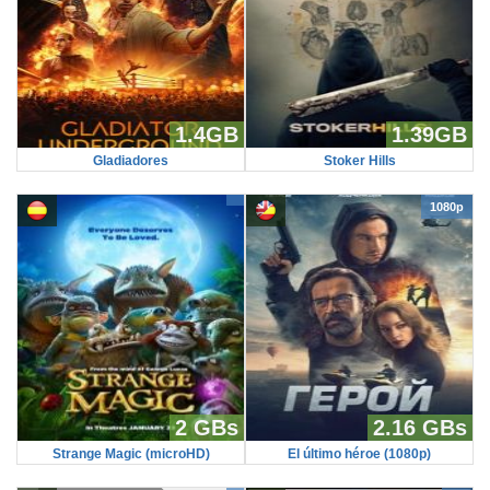
1.4GB
1.39GB
Gladiadores
Stoker Hills
1080p
2 GBs
2.16 GBs
Strange Magic (microHD)
El último héroe (1080p)