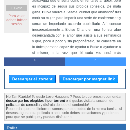
autoayuda que enseña cómo enfrentarse al dolor, pero
es incapaz de seguir sus propios consejos. De mala
Tu voto
gana, Burke vuelve a Seattle, ciudad que abandonó tras
Para votar
morir su mujer, para impartir una serie de conferencias y
debes iniciar
cerrar un importante acuerdo publicitario. Allí conoce
sesión
inesperadamente a Eloise Chandler, una florista algo
desencantada con el amor que asiste a sus seminarios
y que, poco a poco y sin proponérselo, se convierte en
la única persona capaz de ayudar a Burke a ayudarse a
sí mismo; a la vez que él cada vez será más
indispensable para Eloise.
Descargar el .torrent
Descargar por magnet link
No Tan Rápido! Te gustó Love Happens ? Pues te queremos recomendar
descargar los elegidos ii por torrent
o si gustas visita la seccion de
peliculas de comedia
y disfruta de todo el contenido!
Recuerda que en elitetorrent somos parte de todos de la misma familia, si
deseas alguna otra pelicula o serie solo debes contactarnos y pedirnos
para que se publique y puedas disfrutarla.
Trailer