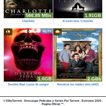
566.85 MBs
1.91GB
Charlotte
El exorcista: Creyente
HQ-TS
---
1.6GB
2 GBs
Destino final: Lazos de sangre
Nosotros los nobles (microHD)
©
EliteTorrent
- Descargar Peliculas y Series Por Torrent - Estrenos 2020 -
Pagina Oficial ™.