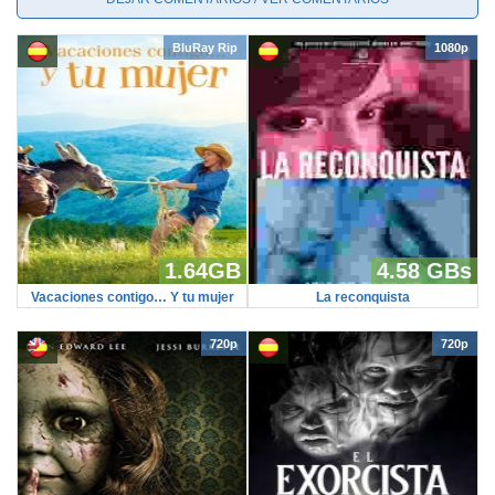
BluRay Rip
1080p
1.64GB
4.58 GBs
Vacaciones contigo… Y tu mujer
La reconquista
720p
720p