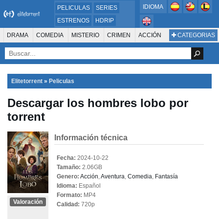
IDIOMA
PELICULAS
SERIES
ESTRENOS
HDRIP
MICROHD
DRAMA
COMEDIA
MISTERIO
CRIMEN
ACCIÓN
CATEGORIAS
ESTRENOS 2024
1080P
SUSPENSO
ACTION & ADVENTURE
SCI-FI & FANTASY
AVENTURA
720P
DVDRIP
ANIMACIÓN
ROMANCE
TERROR
CIENCIA FICCIÓN
FANTASÍA
FAMILIA
DOCUS Y TV
HISTORIA
SUSPENSE
GUERRA
MÚSICA
Elitetorrent
»
Peliculas
WESTERN
DOCUMENTAL
WAR & POLITICS
Descargar los hombres lobo por
PELÍCULA DE LA TELEVISIÓN
FOREIGN
KIDS
REALITY
ANIMACION
torrent
THRILLER
BIOGRAFÍA
Información técnica
Fecha:
2024-10-22
Tamaño:
2.06GB
Genero:
Acción
,
Aventura
,
Comedia
,
Fantasía
Idioma:
Español
Formato:
MP4
Valoración
Calidad:
720p