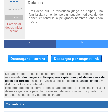
---
Detalles
Total votos: 1
Tras descubrir un misterioso juego de naipes, una
familia viaja en el tiempo a un pueblo medieval donde
Tu voto
deben enfrentarse a peligrosos hombres lobo cada
noche.
Para votar
debes iniciar
sesión
Descargar el .torrent
Descargar por magnet link
No Tan Rápido! Te gustó Los hombres lobo ? Pues te queremos
recomendar
descargar sin tiempo para espiar: una peli de una casa de
locos por torrent
o si gustas visita la seccion de
peliculas de comedia
y
disfruta de todo el contenido!
Recuerda que en elitetorrent somos parte de todos de la misma familia, si
deseas alguna otra pelicula o serie solo debes contactarnos y pedirnos
para que se publique y puedas disfrutarla.
Comentarios