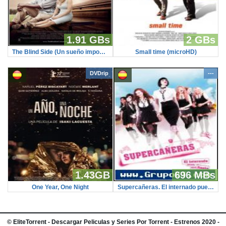
1.91 GBs
2 GBs
The Blind Side (Un sueño imposible) (BR-Screener)
Small time (microHD)
DVDrip
---
1.43GB
696 MBs
One Year, One Night
Supercañeras. El internado puede ser una fiesta (DVDScreener)
©
EliteTorrent
- Descargar Peliculas y Series Por Torrent - Estrenos 2020 -