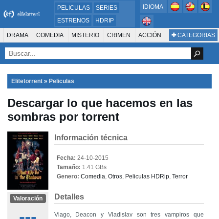
IDIOMA
PELICULAS
SERIES
ESTRENOS
HDRIP
MICROHD
DRAMA
COMEDIA
MISTERIO
CRIMEN
ACCIÓN
CATEGORIAS
ESTRENOS 2024
1080P
SUSPENSO
ACTION & ADVENTURE
SCI-FI & FANTASY
AVENTURA
720P
DVDRIP
ANIMACIÓN
ROMANCE
TERROR
CIENCIA FICCIÓN
FANTASÍA
FAMILIA
DOCUS Y TV
HISTORIA
SUSPENSE
GUERRA
MÚSICA
Elitetorrent
»
Peliculas
WESTERN
DOCUMENTAL
WAR & POLITICS
Descargar lo que hacemos en las
PELÍCULA DE LA TELEVISIÓN
FOREIGN
KIDS
REALITY
ANIMACION
sombras por torrent
THRILLER
BIOGRAFÍA
Información técnica
Fecha:
24-10-2015
Tamaño:
1.41 GBs
Genero:
Comedia
,
Otros
,
Peliculas HDRip
,
Terror
Detalles
Valoración
---
Viago, Deacon y Vladislav son tres vampiros que