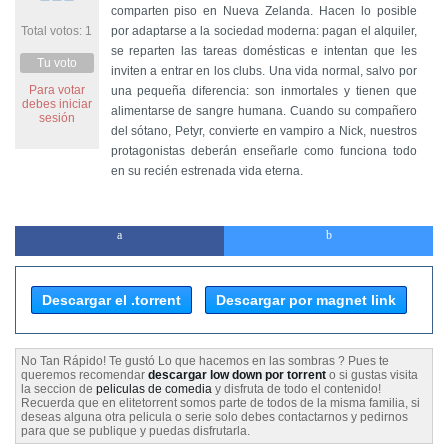
comparten piso en Nueva Zelanda. Hacen lo posible
Total votos: 1
por adaptarse a la sociedad moderna: pagan el alquiler,
se reparten las tareas domésticas e intentan que les
Tu voto
inviten a entrar en los clubs. Una vida normal, salvo por
Para votar
una pequeña diferencia: son inmortales y tienen que
debes iniciar
alimentarse de sangre humana. Cuando su compañero
sesión
del sótano, Petyr, convierte en vampiro a Nick, nuestros
protagonistas deberán enseñarle como funciona todo
en su recién estrenada vida eterna.
Descargar el .torrent
Descargar por magnet link
No Tan Rápido! Te gustó Lo que hacemos en las sombras ? Pues te
queremos recomendar
descargar low down por torrent
o si gustas visita
la seccion de
peliculas de comedia
y disfruta de todo el contenido!
Recuerda que en elitetorrent somos parte de todos de la misma familia, si
deseas alguna otra pelicula o serie solo debes contactarnos y pedirnos
para que se publique y puedas disfrutarla.