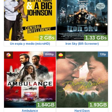
2 GBs
1.33 GBs
Un espia y medio (microHD)
Iron Sky (BR-Screener)
BRRip
720p
1.84GB
1.93GB
Ambulance
Hard Days