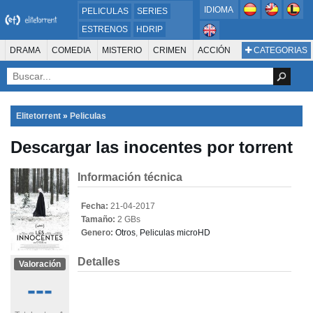
IDIOMA
PELICULAS
SERIES
ESTRENOS
HDRIP
MICROHD
DRAMA
COMEDIA
MISTERIO
CRIMEN
ACCIÓN
CATEGORIAS
ESTRENOS 2024
1080P
SUSPENSO
ACTION & ADVENTURE
SCI-FI & FANTASY
AVENTURA
720P
DVDRIP
ANIMACIÓN
ROMANCE
TERROR
CIENCIA FICCIÓN
FANTASÍA
FAMILIA
DOCUS Y TV
HISTORIA
SUSPENSE
GUERRA
MÚSICA
Elitetorrent
»
Peliculas
WESTERN
DOCUMENTAL
WAR & POLITICS
Descargar las inocentes por torrent
PELÍCULA DE LA TELEVISIÓN
FOREIGN
KIDS
REALITY
ANIMACION
THRILLER
BIOGRAFÍA
Información técnica
Fecha:
21-04-2017
Tamaño:
2 GBs
Genero:
Otros
,
Peliculas microHD
Detalles
Valoración
---