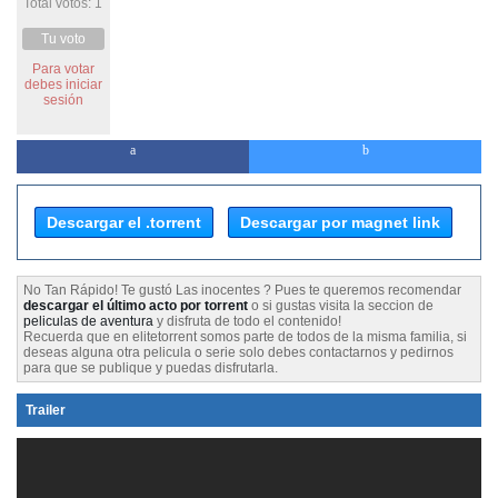
Total votos: 1
Tu voto
Para votar
debes iniciar
sesión
Descargar el .torrent
Descargar por magnet link
No Tan Rápido! Te gustó Las inocentes ? Pues te queremos recomendar
descargar el último acto por torrent
o si gustas visita la seccion de
peliculas de aventura
y disfruta de todo el contenido!
Recuerda que en elitetorrent somos parte de todos de la misma familia, si
deseas alguna otra pelicula o serie solo debes contactarnos y pedirnos
para que se publique y puedas disfrutarla.
Trailer