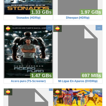
1.33 GBs
1.97 GBs
Stonados (HDRip)
Dheepan (HDRip)
---
---
1.47 GBs
697 MBs
Acero puro (TS-Screener)
Mi Ligue En Apuros (DVDRip)
720p