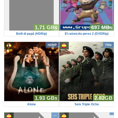
1.71 GBs
697 MBs
Belli di papà (HDRip)
El ratoncito perez 2 (DVDRip)
HDRIP
720p
1.93 GBs
2.82GB
Alone
Seis Triple Ocho
---