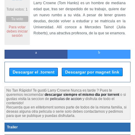
Larry Crowne (Tom Hanks) es un hombre de mediana
edad que, tras ser despedido de su trabajo, quiere dar
Total votos: 1
un nuevo rumbo a su vida. A pesar de tener graves
Tu voto
deudas, decide volver a estudiar y se matricula en la
Para votar
Universidad. Allí conoce a Mercedes Tainot (Julia
debes iniciar
Roberts), una atractiva profesora, de la que se enamora.
sesión
Descargar el .torrent
Descargar por magnet link
No Tan Rápido! Te gustó Larry Crowne Nunca es tarde ? Pues te
queremos recomendar
descargar siempre el mismo dia por torrent
o si
gustas visita la seccion de
peliculas de accion
y disfruta de todo el
contenido!
Recuerda que en elitetorrent somos parte de todos de la misma familia, si
deseas alguna otra pelicula o serie solo debes contactarnos y pedirnos
para que se publique y puedas disfrutarla.
Trailer