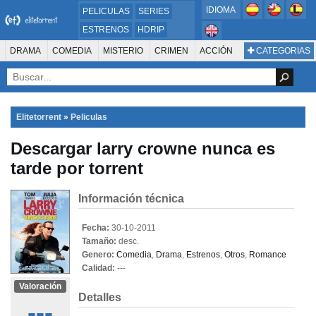
IDIOMA
PELICULAS
SERIES
ESTRENOS
HDRIP
MICROHD
DRAMA
COMEDIA
MISTERIO
CRIMEN
ACCIÓN
CATEGORIAS
ESTRENOS 2024
1080P
SUSPENSO
ACTION & ADVENTURE
SCI-FI & FANTASY
AVENTURA
720P
DVDRIP
ANIMACIÓN
ROMANCE
TERROR
CIENCIA FICCIÓN
FANTASÍA
FAMILIA
DOCUS Y TV
HISTORIA
SUSPENSE
GUERRA
MÚSICA
Elitetorrent
»
Peliculas
WESTERN
DOCUMENTAL
WAR & POLITICS
Descargar larry crowne nunca es
PELÍCULA DE LA TELEVISIÓN
FOREIGN
KIDS
REALITY
ANIMACION
tarde por torrent
THRILLER
BIOGRAFÍA
Información técnica
Fecha:
30-10-2011
Tamaño:
desc.
Genero:
Comedia
,
Drama
,
Estrenos
,
Otros
,
Romance
Calidad:
---
Valoración
Detalles
---