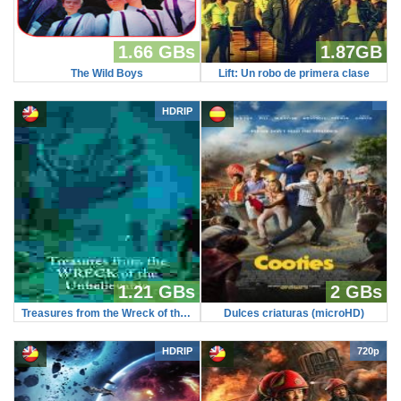
1.66 GBs
1.87GB
The Wild Boys
Lift: Un robo de primera clase
HDRIP
1.21 GBs
2 GBs
Treasures from the Wreck of the Unbelievable
Dulces criaturas (microHD)
HDRIP
720p