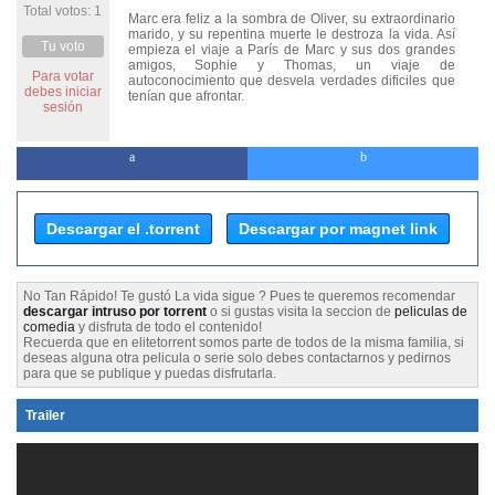
Total votos: 1
Marc era feliz a la sombra de Oliver, su extraordinario
marido, y su repentina muerte le destroza la vida. Así
Tu voto
empieza el viaje a París de Marc y sus dos grandes
amigos, Sophie y Thomas, un viaje de
Para votar
autoconocimiento que desvela verdades dificiles que
debes iniciar
tenían que afrontar.
sesión
Descargar el .torrent
Descargar por magnet link
No Tan Rápido! Te gustó La vida sigue ? Pues te queremos recomendar
descargar intruso por torrent
o si gustas visita la seccion de
peliculas de
comedia
y disfruta de todo el contenido!
Recuerda que en elitetorrent somos parte de todos de la misma familia, si
deseas alguna otra pelicula o serie solo debes contactarnos y pedirnos
para que se publique y puedas disfrutarla.
Trailer