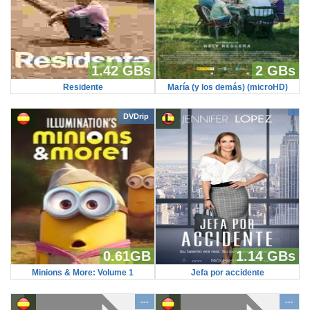
1.42 GBs
2 GBs
Residente
María (y los demás) (microHD)
DVDrip
0.61GB
1.14 GBs
Minions & More: Volume 1
Jefa por accidente
---
---