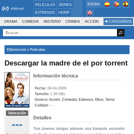
IDIOMA
PELICULAS
SERIES
ESTRENOS
HDRIP
MICROHD
DRAMA
COMEDIA
MISTERIO
CRIMEN
ACCIÓN
CATEGORIAS
ESTRENOS 2024
1080P
SUSPENSO
ACTION & ADVENTURE
SCI-FI & FANTASY
AVENTURA
720P
DVDRIP
ANIMACIÓN
ROMANCE
TERROR
CIENCIA FICCIÓN
FANTASÍA
FAMILIA
DOCUS Y TV
HISTORIA
SUSPENSE
GUERRA
MÚSICA
Elitetorrent
»
Peliculas
WESTERN
DOCUMENTAL
WAR & POLITICS
Descargar la madre de el por torrent
PELÍCULA DE LA TELEVISIÓN
FOREIGN
KIDS
REALITY
ANIMACION
THRILLER
BIOGRAFÍA
Información técnica
Fecha:
28-04-2009
Tamaño:
1.38 GBs
Genero:
Acción
,
Comedia
,
Estrenos
,
Otros
,
Terror
Calidad:
---
Valoración
Detalles
---
Tres jóvenes amigas planean una tranquila excursión