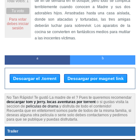
de fin de semana en el bosque, pero todo se complica
Total votos: 1
terriblemente cuando conocen a Madre y sus dos
Tu voto
adorables hijos. Arrastradas hasta una casa aislada,
Para votar
donde son atacadas y torturadas, las tres amigas
debes iniciar
deberán luchar para sobrevivir. Los aparatos de la
sesión
cocina se convierten en fantásticos medios para mutilar
a las inocentes víctimas.
Descargar el .torrent
Descargar por magnet link
No Tan Rápido! Te gustó La madre de el ? Pues te queremos recomendar
descargar tom y jerry. locas aventuras por torrent
o si gustas visita la
seccion de
peliculas de drama
y disfruta de todo el contenido!
Recuerda que en elitetorrent somos parte de todos de la misma familia, si
deseas alguna otra pelicula o serie solo debes contactarnos y pedirnos
para que se publique y puedas disfrutarla.
Trailer