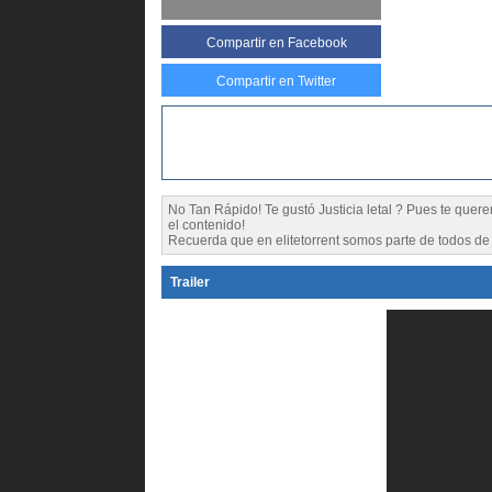
Compartir
en Facebook
Compartir en Twitter
No Tan Rápido! Te gustó Justicia letal ? Pues te qu
el contenido!
Recuerda que en elitetorrent somos parte de todos de l
Trailer