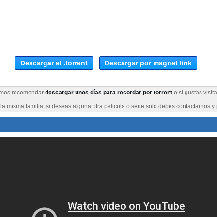
Descargar el .torrent
Descargar por magnet link
eremos recomendar
descargar unos días para recordar por torrent
o si gustas visit
a misma familia, si deseas alguna otra pelicula o serie solo debes contactarnos y 