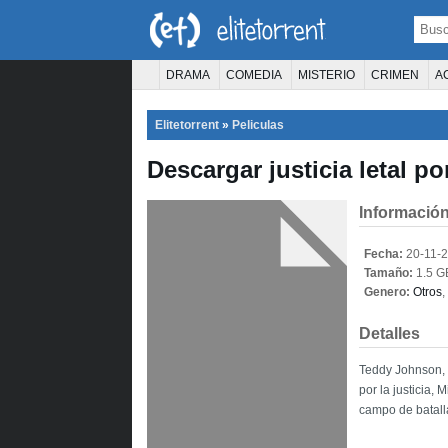
DRAMA
COMEDIA
MISTERIO
CRIMEN
A
TERROR
CIENCIA FICCIÓN
FANTASÍA
Elitetorrent
»
Peliculas
PELÍCULA D
Descargar justicia letal po
Información
Fecha:
20-11-
Tamaño:
1.5 G
Genero:
Otros
,
Detalles
Teddy Johnson, 
por la justicia,
campo de batall