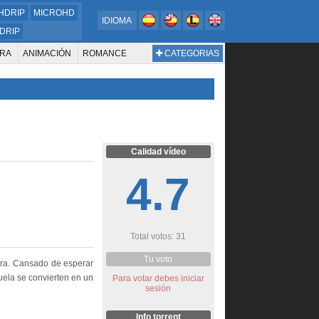
HDRIP
MICROHD
IDIOMA
DRIP
RA
ANIMACIÓN
ROMANCE
CATEGORIAS
ESTERN
DOCUMENTAL
WAR & POLITICS
BIOGRAFÍA
Calidad vídeo
4.7
Total votos: 31
Tu voto
stra. Cansado de esperar
cuela se convierten en un
Para votar debes iniciar
sesión
Info torrent