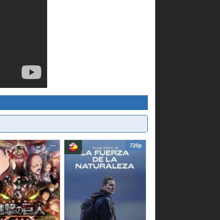
---
720p