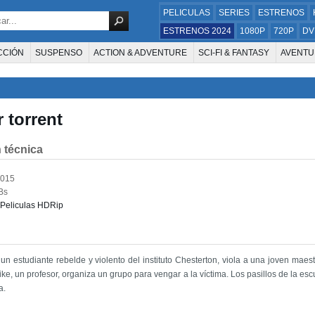
PELICULAS
SERIES
ESTRENOS
ESTRENOS 2024
1080P
720P
DV
CCIÓN
SUSPENSO
ACTION & ADVENTURE
SCI-FI & FANTASY
AVENTU
FAMILIA
DOCUS Y TV
HISTORIA
SUSPENSE
GUERRA
MÚSICA
W
E LA TELEVISIÓN
FOREIGN
KIDS
REALITY
ANIMACION
THRILLER
r torrent
 técnica
2015
Bs
Peliculas HDRip
un estudiante rebelde y violento del instituto Chesterton, viola a una joven mae
 Mike, un profesor, organiza un grupo para vengar a la víctima. Los pasillos de la es
a.