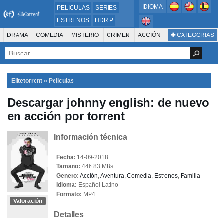
IDIOMA
PELICULAS
SERIES
ESTRENOS
HDRIP
MICROHD
DRAMA
COMEDIA
MISTERIO
CRIMEN
ACCIÓN
CATEGORIAS
ESTRENOS 2024
1080P
SUSPENSO
ACTION & ADVENTURE
SCI-FI & FANTASY
AVENTURA
720P
DVDRIP
ANIMACIÓN
ROMANCE
TERROR
CIENCIA FICCIÓN
FANTASÍA
FAMILIA
DOCUS Y TV
HISTORIA
SUSPENSE
GUERRA
MÚSICA
Elitetorrent
»
Peliculas
WESTERN
DOCUMENTAL
WAR & POLITICS
Descargar johnny english: de nuevo
PELÍCULA DE LA TELEVISIÓN
FOREIGN
KIDS
REALITY
ANIMACION
en acción por torrent
THRILLER
BIOGRAFÍA
Información técnica
Fecha:
14-09-2018
Tamaño:
446.83 MBs
Genero:
Acción
,
Aventura
,
Comedia
,
Estrenos
,
Familia
Idioma:
Español Latino
Formato:
MP4
Valoración
Detalles