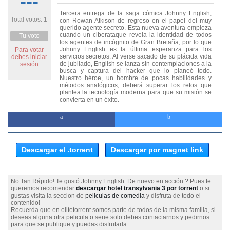
---
Tercera entrega de la saga cómica Johnny English,
Total votos: 1
con Rowan Atkison de regreso en el papel del muy
querido agente secreto. Esta nueva aventura empieza
cuando un ciberataque revela la identidad de todos
Tu voto
los agentes de incógnito de Gran Bretaña, por lo que
Johnny English es la última esperanza para los
Para votar
servicios secretos. Al verse sacado de su plácida vida
debes iniciar
de jubilado, English se lanza sin contemplaciones a la
sesión
busca y captura del hacker que lo planeó todo.
Nuestro héroe, un hombre de pocas habilidades y
métodos analógicos, deberá superar los retos que
plantea la tecnología moderna para que su misión se
convierta en un éxito.
Descargar el .torrent
Descargar por magnet link
No Tan Rápido! Te gustó Johnny English: De nuevo en acción ? Pues te
queremos recomendar
descargar hotel transylvania 3 por torrent
o si
gustas visita la seccion de
peliculas de comedia
y disfruta de todo el
contenido!
Recuerda que en elitetorrent somos parte de todos de la misma familia, si
deseas alguna otra pelicula o serie solo debes contactarnos y pedirnos
para que se publique y puedas disfrutarla.