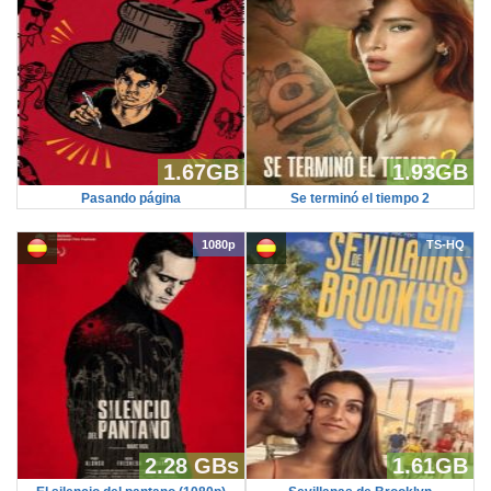
1.67GB
1.93GB
Pasando página
Se terminó el tiempo 2
1080p
TS-HQ
2.28 GBs
1.61GB