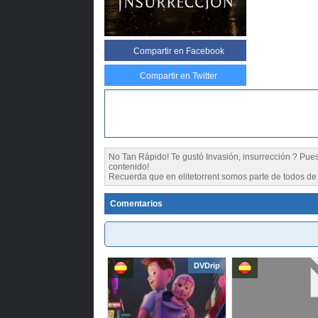
Compartir
en Facebook
Compartir en Twitter
No Tan Rápido! Te gustó Invasión, insurrección ? P
contenido!
Recuerda que en elitetorrent somos parte de todos de l
Comentarios
DVDrip