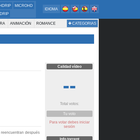
HDRIP
MICROHD
IDIOMA
DRIP
RA
ANIMACIÓN
ROMANCE
CATEGORIAS
ESTERN
DOCUMENTAL
WAR & POLITICS
BIOGRAFÍA
Calidad vídeo
--
Total votos:
Tu voto
Para votar debes iniciar
sesión
se reencuentran después
Info torrent