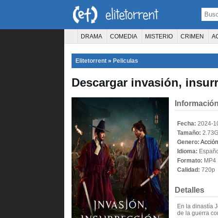
DRAMA
COMEDIA
MISTERIO
CRIMEN
A
TERROR
CIENCIA FICCIÓN
FANTASÍA
Elitetorrent
»
Peliculas
PELÍCULA D
Descargar invasión, insurr
Información
Fecha:
2024-1
Tamaño:
2.73
Genero:
Acció
Idioma:
Españo
Formato:
MP4
Calidad:
720p
Detalles
En la dinastía 
de la guerra c