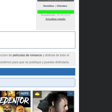
Semillas
: |
Clientes
:
Actualizado
: 06-08-2026
Actualizar estado
seccion de
peliculas de romance
y disfruta de todo el
pedirnos para que se publique y puedas disfrutarla.
HDTV
---