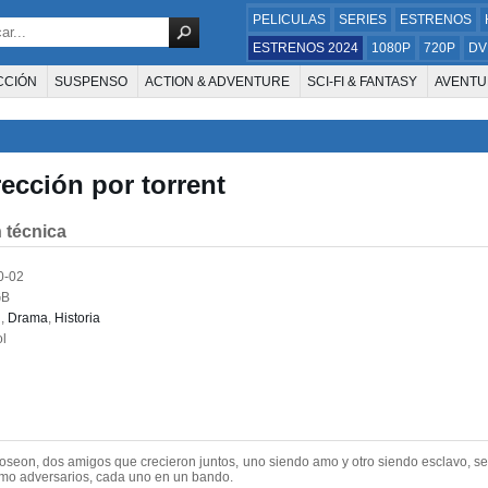
PELICULAS
SERIES
ESTRENOS
ESTRENOS 2024
1080P
720P
DV
CCIÓN
SUSPENSO
ACTION & ADVENTURE
SCI-FI & FANTASY
AVENTU
FAMILIA
DOCUS Y TV
HISTORIA
SUSPENSE
GUERRA
MÚSICA
W
E LA TELEVISIÓN
FOREIGN
KIDS
REALITY
ANIMACION
THRILLER
ección por torrent
 técnica
0-02
GB
n
,
Drama
,
Historia
l
Joseon, dos amigos que crecieron juntos, uno siendo amo y otro siendo esclavo, 
omo adversarios, cada uno en un bando.