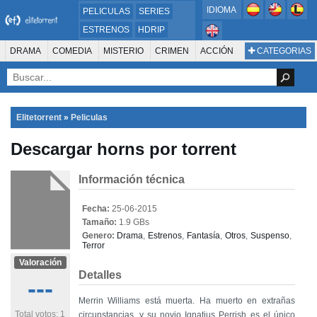
IDIOMA
PELICULAS
SERIES
ESTRENOS
HDRIP
MICROHD
DRAMA
COMEDIA
MISTERIO
CRIMEN
ACCIÓN
CATEGORIAS
ESTRENOS 2024
1080P
SUSPENSO
ACTION & ADVENTURE
SCI-FI & FANTASY
AVENTURA
720P
DVDRIP
ANIMACIÓN
ROMANCE
TERROR
CIENCIA FICCIÓN
FANTASÍA
FAMILIA
DOCUS Y TV
HISTORIA
SUSPENSE
GUERRA
MÚSICA
Elitetorrent
»
Peliculas
WESTERN
DOCUMENTAL
WAR & POLITICS
Descargar horns por torrent
PELÍCULA DE LA TELEVISIÓN
FOREIGN
KIDS
REALITY
ANIMACION
THRILLER
BIOGRAFÍA
Información técnica
Fecha:
25-06-2015
Tamaño:
1.9 GBs
Genero:
Drama
,
Estrenos
,
Fantasía
,
Otros
,
Suspenso
,
Terror
Valoración
Detalles
---
Merrin Williams está muerta. Ha muerto en extrañas
Total votos: 1
circunstancias, y su novio Ignatius Perrish es el único