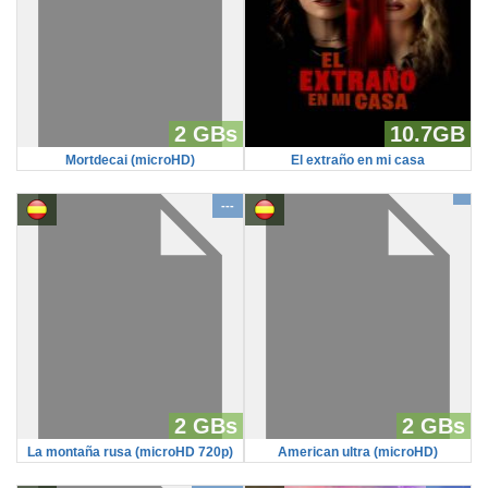
2 GBs
10.7GB
Mortdecai (microHD)
El extraño en mi casa
---
2 GBs
2 GBs
La montaña rusa (microHD 720p)
American ultra (microHD)