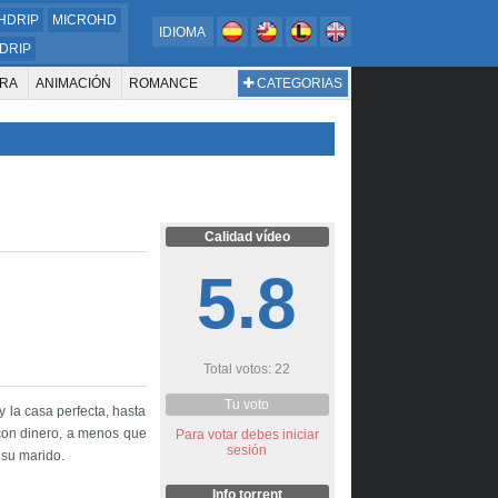
HDRIP
MICROHD
IDIOMA
DRIP
RA
ANIMACIÓN
ROMANCE
CATEGORIAS
ESTERN
DOCUMENTAL
WAR & POLITICS
BIOGRAFÍA
Calidad vídeo
5.8
Total votos: 22
Tu voto
y la casa perfecta, hasta
con dinero, a menos que
Para votar debes iniciar
sesión
 su marido.
Info torrent