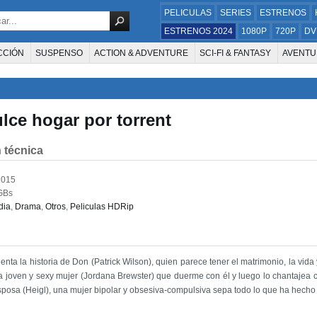
PELICULAS
SERIES
ESTRENOS
ESTRENOS 2024
1080P
720P
DV
CCIÓN
SUSPENSO
ACTION & ADVENTURE
SCI-FI & FANTASY
AVENTU
FAMILIA
DOCUS Y TV
HISTORIA
SUSPENSE
GUERRA
MÚSICA
W
E LA TELEVISIÓN
FOREIGN
KIDS
REALITY
ANIMACION
THRILLER
lce hogar por torrent
 técnica
2015
GBs
dia
,
Drama
,
Otros
,
Peliculas HDRip
nta la historia de Don (Patrick Wilson), quien parece tener el matrimonio, la vida 
 joven y sexy mujer (Jordana Brewster) que duerme con él y luego lo chantajea 
sposa (Heigl), una mujer bipolar y obsesiva-compulsiva sepa todo lo que ha hecho