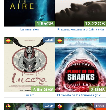
1.95GB
13.22GB
La inmersión
Preparación para la próxima vida
1080p
---
2.65 GBs
2 GBs
Lucero
El planeta de los tiburones (microHD)
1080p
BRRip