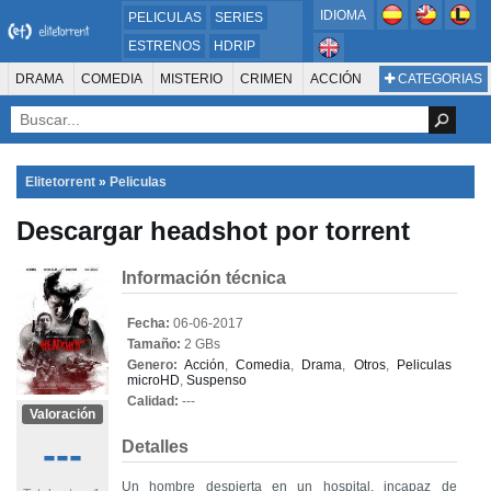
IDIOMA
PELICULAS
SERIES
ESTRENOS
HDRIP
MICROHD
DRAMA
COMEDIA
MISTERIO
CRIMEN
ACCIÓN
CATEGORIAS
ESTRENOS 2024
1080P
SUSPENSO
ACTION & ADVENTURE
SCI-FI & FANTASY
AVENTURA
720P
DVDRIP
ANIMACIÓN
ROMANCE
TERROR
CIENCIA FICCIÓN
FANTASÍA
FAMILIA
DOCUS Y TV
HISTORIA
SUSPENSE
GUERRA
MÚSICA
Elitetorrent
»
Peliculas
WESTERN
DOCUMENTAL
WAR & POLITICS
Descargar headshot por torrent
PELÍCULA DE LA TELEVISIÓN
FOREIGN
KIDS
REALITY
ANIMACION
THRILLER
BIOGRAFÍA
Información técnica
Fecha:
06-06-2017
Tamaño:
2 GBs
Genero:
Acción
,
Comedia
,
Drama
,
Otros
,
Peliculas
microHD
,
Suspenso
Calidad:
---
Valoración
---
Detalles
Un hombre despierta en un hospital, incapaz de