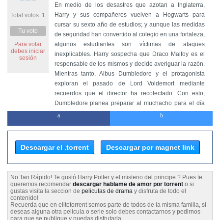
En medio de los desastres que azotan a Inglaterra,
Harry y sus compañeros vuelven a Hogwarts para
Total votos: 1
cursar su sexto año de estudios; y aunque las medidas
Tu voto
de seguridad han convertido al colegio en una fortaleza,
Para votar
algunos estudiantes son víctimas de ataques
debes iniciar
inexplicables. Harry sospecha que Draco Malfoy es el
sesión
responsable de los mismos y decide averiguar la razón.
Mientras tanto, Albus Dumbledore y el protagonista
exploran el pasado de Lord Voldemort mediante
recuerdos que el director ha recolectado. Con esto,
Dumbledore planea preparar al muchacho para el día
de la batalla final.
Descargar el .torrent
Descargar por magnet link
No Tan Rápido! Te gustó Harry Potter y el misterio del principe ? Pues te
queremos recomendar
descargar hablame de amor por torrent
o si
gustas visita la seccion de
peliculas de drama
y disfruta de todo el
contenido!
Recuerda que en elitetorrent somos parte de todos de la misma familia, si
deseas alguna otra pelicula o serie solo debes contactarnos y pedirnos
para que se publique y puedas disfrutarla.