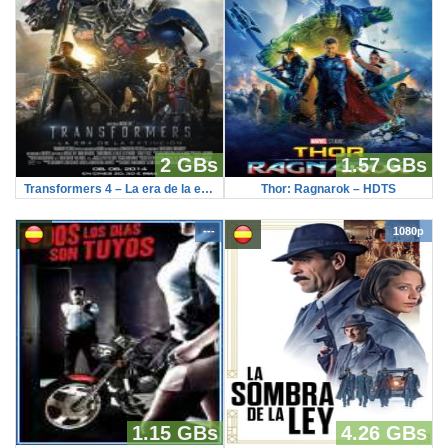
2 GBs
1.57 GBs
Transformers 4 – La era de la extincion (TS-Screener)
Thor: Ragnarok – HDTS
---
1080p
1.15 GBs
4.26 GBs