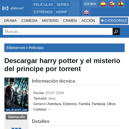
IDIOMA
PELICULAS
SERIES
ESTRENOS
HDRIP
MICROHD
DRAMA
COMEDIA
MISTERIO
CRIMEN
ACCIÓN
CATEGORIAS
ESTRENOS 2024
1080P
SUSPENSO
ACTION & ADVENTURE
SCI-FI & FANTASY
AVENTURA
720P
DVDRIP
ANIMACIÓN
ROMANCE
TERROR
CIENCIA FICCIÓN
FANTASÍA
FAMILIA
DOCUS Y TV
HISTORIA
SUSPENSE
GUERRA
MÚSICA
Elitetorrent
»
Peliculas
WESTERN
DOCUMENTAL
WAR & POLITICS
Descargar harry potter y el misterio
PELÍCULA DE LA TELEVISIÓN
FOREIGN
KIDS
REALITY
ANIMACION
del principe por torrent
THRILLER
BIOGRAFÍA
Información técnica
Fecha:
20-07-2009
Tamaño:
desc.
Genero:
Aventura
,
Estrenos
,
Familia
,
Fantasía
,
Otros
Calidad:
---
Valoración
Detalles
---