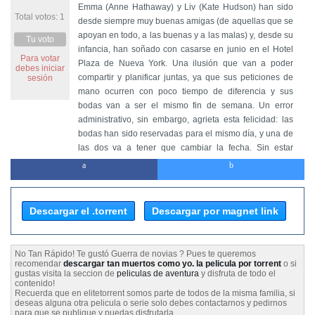
Emma (Anne Hathaway) y Liv (Kate Hudson) han sido
Total votos: 1
desde siempre muy buenas amigas (de aquellas que se
apoyan en todo, a las buenas y a las malas) y, desde su
Tu voto
infancia, han soñado con casarse en junio en el Hotel
Para votar
Plaza de Nueva York. Una ilusión que van a poder
debes iniciar
compartir y planificar juntas, ya que sus peticiones de
sesión
mano ocurren con poco tiempo de diferencia y sus
bodas van a ser el mismo fin de semana. Un error
administrativo, sin embargo, agrieta esta felicidad: las
bodas han sido reservadas para el mismo día, y una de
las dos va a tener que cambiar la fecha. Sin estar
dispuestas a renunciar a su sueño, y utilizando todas
las armas que tienen a su alcance, empezará entonces
una feroz competición entre Liv y Emma para conseguir
la reserva del Hotel Plaza.
Descargar el .torrent
Descargar por magnet link
No Tan Rápido! Te gustó Guerra de novias ? Pues te queremos
recomendar
descargar tan muertos como yo. la pelicula por torrent
o si
gustas visita la seccion de
peliculas de aventura
y disfruta de todo el
contenido!
Recuerda que en elitetorrent somos parte de todos de la misma familia, si
deseas alguna otra pelicula o serie solo debes contactarnos y pedirnos
para que se publique y puedas disfrutarla.