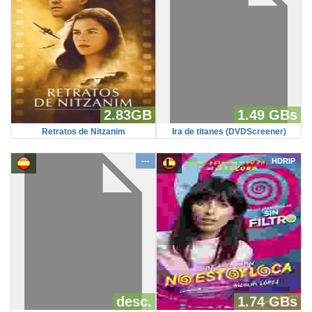
2.83GB
1.49 GBs
Retratos de Nitzanim
Ira de titanes (DVDScreener)
---
HDRIP
desc.
1.74 GBs