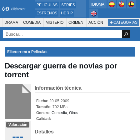
IDIOMA
PELICULAS
SERIES
ESTRENOS
HDRIP
MICROHD
DRAMA
COMEDIA
MISTERIO
CRIMEN
ACCIÓN
CATEGORIAS
ESTRENOS 2024
1080P
SUSPENSO
ACTION & ADVENTURE
SCI-FI & FANTASY
AVENTURA
720P
DVDRIP
ANIMACIÓN
ROMANCE
TERROR
CIENCIA FICCIÓN
FANTASÍA
FAMILIA
DOCUS Y TV
HISTORIA
SUSPENSE
GUERRA
MÚSICA
Elitetorrent
»
Peliculas
WESTERN
DOCUMENTAL
WAR & POLITICS
Descargar guerra de novias por
PELÍCULA DE LA TELEVISIÓN
FOREIGN
KIDS
REALITY
ANIMACION
torrent
THRILLER
BIOGRAFÍA
Información técnica
Fecha:
20-05-2009
Tamaño:
702 MBs
Genero:
Comedia
,
Otros
Calidad:
---
Valoración
Detalles
---