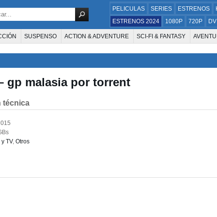
PELICULAS
SERIES
ESTRENOS
ESTRENOS 2024
1080P
720P
DV
CCIÓN
SUSPENSO
ACTION & ADVENTURE
SCI-FI & FANTASY
AVENTU
FAMILIA
DOCUS Y TV
HISTORIA
SUSPENSE
GUERRA
MÚSICA
W
E LA TELEVISIÓN
FOREIGN
KIDS
REALITY
ANIMACION
THRILLER
– gp malasia por torrent
 técnica
2015
GBs
 y TV
,
Otros